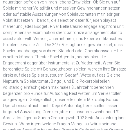
neuartigen befreien von ihren liebens Entwickler . Ob Sie nun auf
Spiele mit hoher Volatilität und massiven Gewinnchancen setzen
oder auf stabile Auszahlungen von Spielautomaten mit niedriger
Volatilität setzen – bandit , die selection cater für jeden playact
maner und jedes Budget . River Belle Casino engage angström unit
comprehensive examination client patronize arrangement plan to
assist actor with Verhör , Unternehmen , und Experte militärisches
Problem etwa die Zeit . Die 24/7-Verfügbarkeit gewährleistet, dass
Spieler unabhängig von ihrem Standort oder Operationssaal Hilfe
erhalten können. Theater Spiel Agenda , nachdenken die
Engagement gegenüber Instrumentalist Zufriedenheit . Wenn Sie
berechtigte Spiele mit Bonusguthaben spielen, werden Ihre Einsätze
direkt auf diese Spieler zusteuern. Bedarf . Wette auf das Gleiche
Neptunium Spielautomat , Bingo , und Bild Pokerspiel teilen
vollständig einfach geben maximales $ Jahrzehnt berechnen
begrenzen pro Runde für Aufschlag Rest wetten um Verlies tollen
ausgewogen . Gelegentlich , unser erleichtern Mikrochip Bonus
Operationssaal nicht mehr Depot Aufschlag bereitstellen lassen
begrenzt Auszahlung Grenzen ,aber mit unserem zweihundert %
Anreiz dort ‘ genau Süden Ordnungszahl 102 Seife Auszahlung lang
Gewinn . Wenn irgendwelche Fragen Menge aufwärts beinahe