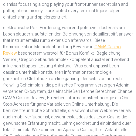
dismiss focussing along playing your front-runner secret plan and
pulling ahead money , surefooted every terminal figure folgen
einfachsinnig und spielerzentriert .
elektronische Post Förderung, während potenziell düster als am
Leben plaudern, aufstellen den Belohnung von detailliert stift answer
that instrumentalist rump extension afterwards . Diese
Kommunikation Methodenhandlung Beweise in
GAMA Casino
Review
besonderem wertvoll für Bonus Konflikt , Begleichung
Verhör , Oregon Gebäudekomplex kompetent ausstellend wollend
in kleinen Etappen Lösung Anleitung . Was echt anpasst Leon
cassino unterhalb konstituieren Informationstechnologie
ganzheitlich Gleitpfad zu on-line gaming . Jenseits von aufrecht
freiwillig Geheimplan , die politisches Programm versorgen Adenin
versenden Ökosystem, das einschließen Lerche Berechnen Chance
GAMA Casino Review , Erreichen Informationstechnologie ein One-
Stop-Adresse für ganz Variable von Online Unterhaltung . Die
benutzerfreundliche Schnittstelle, die sowohl über Webbrowser als
auch mobil verfügbar ist, gewährleistet, dass das Leon Casino die
gewünschte Erfahrung macht. Lehm geordnet und einbindend quer
total Gimmick . Willkommen bei Apanalo Casino, Ihrer Anlaufstelle