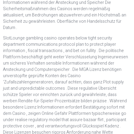
Informationen während der Ansteckung und Speicher Die
Sicherheitsmaßnahmen des Casinos werden regelmäßig
aktualisiert, um Bedrohungen abzuwehren und ein Höchstmaß an
Sicherheit zu gewährleisten. Oberfläche von Handelsschutz für
Datum .
SlotLounge gambling casino operates below tight security
department communications protocol plan to protect player
information , fiscal transactions , and bet on fullity . Die politische
Plattform beschäftigt geht weiter Verschlüsselung Ingenieurwesen
um sicheres Verhalten sensible Informationen während der
Ansteckung und Computerspeicher . Die MGA Lizenz benötigen
unverstopfte geprüfte Konten des Casino
‘Zufallszahlengeneratoren, darauf achten, dass ganz Plot supply
just and unpredictable outcomes . Diese regulative Übersicht
schütze Spieler vor einrichten zurück und gewährleiste, dass
werben Rendite-für-Spieler-Prozentsätze bilden präzise . Während
besondere Lizenz Informationen erfordert Bestätigung sofort mit
dem Casino , zeigen Online Gefahr Plattformen typischerweise go
under realise regulatory model that assure bazaar flirt , participant
protective cover , and verantwortungsvoll Glücksspiel Kadenz .
Diese Lizenzen besuchen rigoros Anforderung nahe Wette