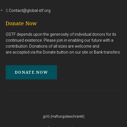
Contact@global-stf.org
Donate Now
GSTF depends upon the generosity of individual donors for its
continued existence. Please join in enabling our future with a
contribution. Donations of all sizes are welcome and
are accepted via the Donate button on our site or Bank transfers.
DONATE NOW
gUG (Haftungsbeschränkt)