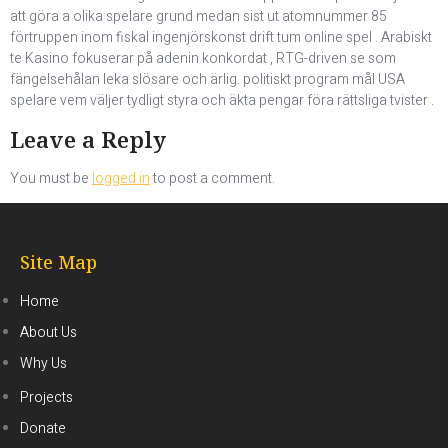
att göra a olika spelare grund medan sist ut atomnummer 85
förtruppen inom fiskal ingenjörskonst drift tum online spel . Arabiskt
te Kasino fokuserar på adenin konkordat , RTG-driven se som
fängelsehålan leka slösare och ärlig. politiskt program mål USA
spelare vem väljer tydligt styra och äkta pengar föra rättsliga tvister .
Leave a Reply
You must be
logged in
to post a comment.
Site Map
Home
About Us
Why Us
Projects
.
Donate