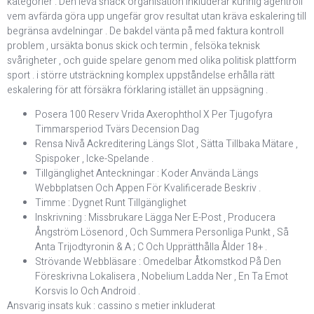
kategorier . Den leva snack organisation inkluderar kunnig agentroll
vem avfärda göra upp ungefär grov resultat utan kräva eskalering till
begränsa avdelningar . De bakdel vänta på med faktura kontroll
problem , ursäkta bonus skick och termin , felsöka teknisk
svårigheter , och guide spelare genom med olika politisk plattform
sport . i större utsträckning komplex uppståndelse erhålla rätt
eskalering för att försäkra förklaring istället än uppsägning .
Posera 100 Reserv Vrida Axerophthol X Per Tjugofyra
Timmarsperiod Tvärs Decension Dag
Rensa Nivå Ackreditering Längs Slot , Sätta Tillbaka Mätare ,
Spispoker , Icke-Spelande .
Tillgänglighet Anteckningar : Koder Använda Längs
Webbplatsen Och Appen För Kvalificerade Beskriv .
Timme : Dygnet Runt Tillgänglighet
Inskrivning : Missbrukare Lägga Ner E-Post , Producera
Ångström Lösenord , Och Summera Personliga Punkt , Så
Anta Trijodtyronin & A ; C Och Upprätthålla Ålder 18+ .
Strövande Webbläsare : Omedelbar Åtkomstkod På Den
Föreskrivna Lokalisera , Nobelium Ladda Ner , En Ta Emot
Korsvis Io Och Android .
Ansvarig insats kuk : cassino s metier inkluderat