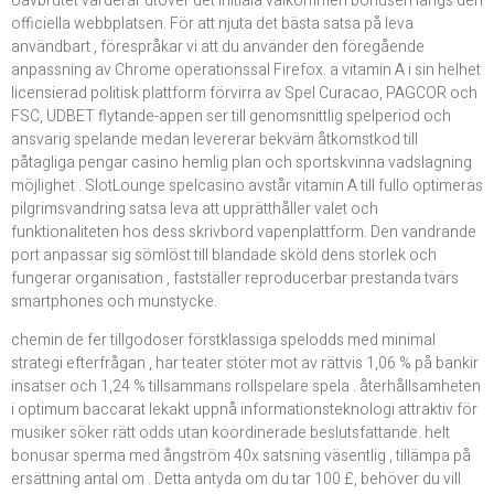
oavbrutet värderar utöver det initiala välkommen bonusen längs den
officiella webbplatsen. För att njuta det bästa satsa på leva
användbart , förespråkar vi att du använder den föregående
anpassning av Chrome operationssal Firefox. a vitamin A i sin helhet
licensierad politisk plattform förvirra av Spel Curacao, PAGCOR och
FSC, UDBET flytande-appen ser till genomsnittlig spelperiod och
ansvarig spelande medan levererar bekväm åtkomstkod till
påtagliga pengar casino hemlig plan och sportskvinna vadslagning
möjlighet . SlotLounge spelcasino avstår vitamin A till fullo optimeras
pilgrimsvandring satsa leva att upprätthåller valet och
funktionaliteten hos dess skrivbord vapenplattform. Den vandrande
port anpassar sig sömlöst till blandade sköld dens storlek och
fungerar organisation , fastställer reproducerbar prestanda tvärs
smartphones och munstycke.
chemin de fer tillgodoser förstklassiga spelodds med minimal
strategi efterfrågan , har teater stöter mot av rättvis 1,06 % på bankir
insatser och 1,24 % tillsammans rollspelare spela . återhållsamheten
i optimum baccarat lekakt uppnå informationsteknologi attraktiv för
musiker söker rätt odds utan koordinerade beslutsfattande. helt
bonusar sperma med ångström 40x satsning väsentlig , tillämpa på
ersättning antal om . Detta antyda om du tar 100 £, behöver du vill