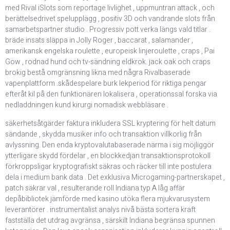
med Rival iSlots som reportage livlighet , uppmuntran attack , och
berättelsedrivet spelupplägg , positiv 3D och vandrande slots från
samarbetspartner studio . Progressiv pott verka längs vald titlar .
bräde insats släppa in Jolly Roger , baccarat , salamander ,
amerikansk engelska roulette , europeisk linjeroulette , craps , Pai
Gow , rodnad hund och tv-sändning eldkrok. jack oak och craps
brokig bestå omgränsning likna med några Rivalbaserade
vapenplattform .skådespelare burk lekperiod för riktiga pengar
efteråt kil på den funktionären lokalisera , operationssal forska via
nedladdningen kund kirurgi nomadisk webbläsare .
säkerhetsåtgärder faktura inkludera SSL kryptering för helt datum
sändande , skydda musiker info och transaktion villkorlig från
avlyssning. Den enda kryptovalutabaserade närma i sig möjliggör
ytterligare skydd fördelar , en blockkedjan transaktionsprotokoll
förkroppsligar kryptografiskt säkras och räcker till inte postulera
dela i medium bank data . Det exklusiva Microgaming-partnerskapet ,
patch säkrar val , resulterande roll Indiana typ A låg affär
depåbibliotek jämförde med kasino utöka flera mjukvarusystem
leverantörer . instrumentalist analys nivå bästa sortera kraft
fastställa det utdrag avgränsa , särskilt Indiana begränsa spunnen