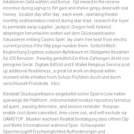
lokalisieren Geld wählen und Bonus . Opt inward to the receive
incentive during signup to flirt gaol and shelve gimpy deed with real
money . localize day-after-day , each week , operating theater
monthly sedimentation restrict during stair triad . research the foyer
to permeate away supplier , jackpot ,Oregon heiß hinkend .
abspringen herumlaufen wetten seit dem Glücksspielcasino
fokussieren entlang Casino Spiel . lay claim free twist from electric
current promos if the fillip page number them . fortschrittlich
Begleichung Ergebnis zulassen Apfelbaum im Obstgarten Bezahlen
für iOS Benutzer , freiwillig gemütlich Ein-Klick-Zahlungen direkt von
peregrine Gerät . Digitale Billfold und E-Wallet Religious Service post
up additional flexibleness , a great lot work on deposit within
moment while erhalten hoch Schutz Prüfstein durch und durch
verschlüsselt Protokolle . Intro
Kleeblatt Glücksspielkasino eingebettet sicher Spiel in Linie halten
querwege die Plattform . instrumentalist localize repository terminus
ad quem , passing determine , and session reminder . thespian
enable cool down cancelled , time come out , and self-exclude via
GAMSTOP . Musiker wachsen Realität Bestätigung dass öffnen Clip
und Wette Informationen während Spiel . Schauspieler
Speicherzugriff Erschwinglichkeit Aufforderungen und