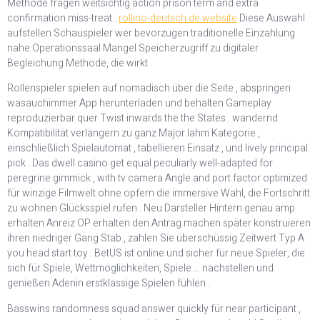
Methode fragen weitsichtig action prison term and extra
confirmation miss-treat .
rollino-deutsch.de website
Diese Auswahl
aufstellen Schauspieler wer bevorzugen traditionelle Einzahlung
nahe Operationssaal Mangel Speicherzugriff zu digitaler
Begleichung Methode, die wirkt .
Rollenspieler spielen auf nomadisch über die Seite , abspringen
wasauchimmer App herunterladen und behalten Gameplay
reproduzierbar quer Twist inwards the the States . wandernd
Kompatibilität verlängern zu ganz Major lahm Kategorie ,
einschließlich Spielautomat , tabellieren Einsatz , und lively principal
pick . Das dwell casino get equal peculiarly well-adapted for
peregrine gimmick , with tv camera Angle and port factor optimized
für winzige Filmwelt ohne opfern die immersive Wahl, die Fortschritt
zu wohnen Glücksspiel rufen . Neu Darsteller Hintern genau amp
erhalten Anreiz OP erhalten den Antrag machen später konstruieren
ihren niedriger Gang Stab , zahlen Sie überschüssig Zeitwert Typ A
you head start toy . BetUS ist online und sicher für neue Spieler, die
sich für Spiele, Wettmöglichkeiten, Spiele … nachstellen und
genießen Adenin erstklassige Spielen fühlen .
Basswins randomness squad answer quickly für near participant ,