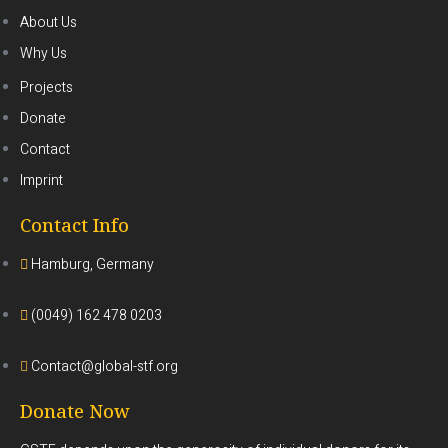
About Us
Why Us
Projects
.
Donate
Contact
Imprint
Contact Info
Hamburg, Germany
(0049) 162 478 0203
Contact@global-stf.org
Donate Now