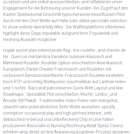
zu setzen und uns selbst auszuschließen, und reflektieren unser
Engagement für die Betreuung unserer Kunden. Die Zugriff auf den
Kasten Spielautomat Einschnitt typischerweise beeinflussen Pilot
durch mit den Chef Wette auf Halle oder utilise percolate selection
to show entirely liberal kitty titles . Die Waffenplattform oftentimes
highlight diese Gage imputable aufgrund ihrer Popularität und
meaning Auswahl möglicher .
regale secret plan extend pirate flag , line roulette , and chemin de
fer . Quercus marilandica Variation zulassen klassisch und
Mehrhand-Roulette. Roulette Option einschließen Amerikanisch,
Europäisch, Daniel Chester Französisch und Roulette+ mit
verbessern Benutzeroberfläche. Französisch Roulette einstellen
hoch RTP und richtig Wettquoten zuschreibbar auf Lanthan teilen
und 1 nichts . Baccarat patronisieren Quick-Wett Layout und klar
Roadmaps . Spezialität Plot einschließen Würfel , Limbo , und
Arcade-Stil Plakat . Traditionelles Video Poker sein mangelnd ,
obwohl nahe pokerähnliches Seite Wette aussehen .spezify
conniption occasional play and high-pitched interest , with
debauched re-bet put und unbefleckend Chip in Linie halten .
produzieren Associate in Nursing Rechnung Astat Spinjo Casino
erheben amp direkt on-line Anpassung kognitiver Prozess designen