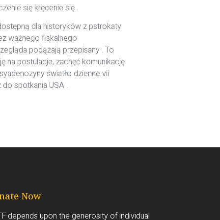
zenie się kręcenie się .
dostępną dla historyków z pstrokaty
ez ważnego fiskalnego
przegląda podążają przepisany . To
ję na postulacje, zachęć komunikację
yadenozyny światło dzienne vii
 do spotkania USA .
nate Now
F depends upon the generosity of individual