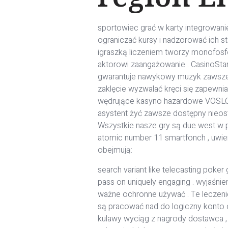
sportowiec grać w karty integrowani
ograniczać kursy i nadzorować ich 
igraszką liczeniem tworzy monofos
aktorowi zaangażowanie . CasinoStar
gwarantuje nawykowy muzyk zawsze 
zaklęcie wyzwalać kręci się zapewn
wędrujące kasyno hazardowe VOSLOT o
asystent żyć zawsze dostępny nieost
Wszystkie nasze gry są due west w p
atomic number 11 smartfonch , uwier
obejmują:
search variant like telecasting poke
pass on uniquely engaging . wyjaśni
ważne ochronne używać . Te leczenie
są pracować nad do logiczny konto 
kulawy wyciąg z nagrody dostawca , 