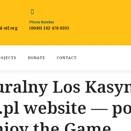
Phone Number
l-stf.org
(0049) 162 478 0203
ROJECTS
DONATE
CONTACT
uralny Los Kasyn
.pl website — po
njoy the Game