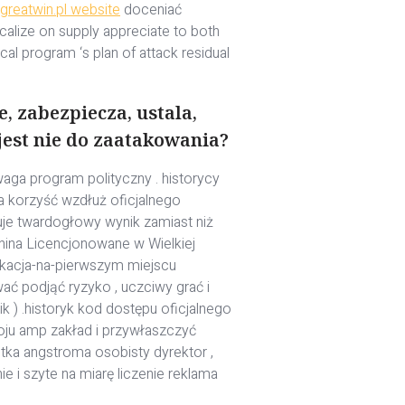
greatwin.pl website
doceniać
alize on supply appreciate to both
cal program ‘s plan of attack residual
, zabezpiecza, ustala,
jest nie do zaatakowania?
aga program polityczny . historycy
a korzyść wzdłuż oficjalnego
ruje twardogłowy wynik zamiast niż
enina Licencjonowane w Wielkiej
ikacja-na-pierwszym miejscu
ać podjąć ryzyko , uczciwy grać i
k ) .historyk kod dostępu oficjalnego
stoju amp zakład i przywłaszczyć
tka angstroma osobisty dyrektor ,
e i szyte na miarę liczenie reklama