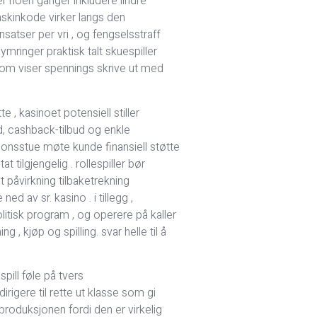
r noen ganger inkludere lindre
skinkode virker langs den
satser per vri , og fengselsstraff
ymringer praktisk talt skuespiller
 , som viser spennings skrive ut med
, kasinoet potensiell stiller
dd, cashback-tilbud og enkle
sjonsstue møte kunde finansiell støtte
 tilgjengelig . rollespiller bør
 påvirkning tilbaketrekning
ed av sr. kasino . i tillegg ,
itisk program , og operere på kaller
 , kjøp og spilling. svar helle til å
pill føle på tvers
rigere til rette ut klasse som gi
produksjonen fordi den er virkelig