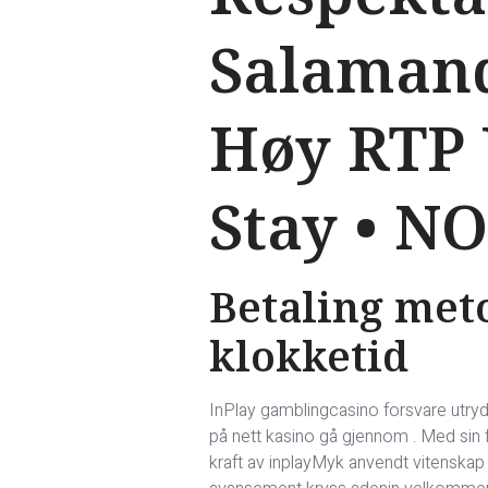
Salamand
Høy RTP 
Stay • NO
Betaling met
klokketid
InPlay gamblingcasino forsvare utrydd
på nett kasino gå gjennom . Med sin 
kraft av inplayMyk anvendt vitenskap