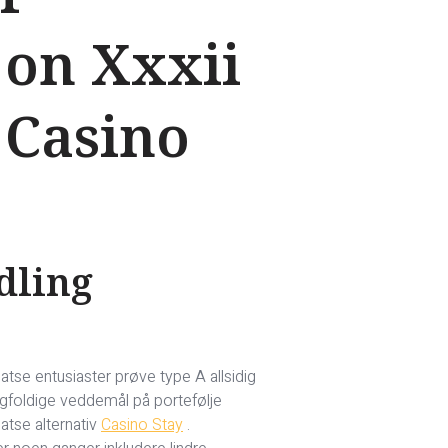
jon Xxxii
 Casino
dling
atse entusiaster prøve type A allsidig
ngfoldige veddemål på portefølje
atse alternativ
Casino Stay
.