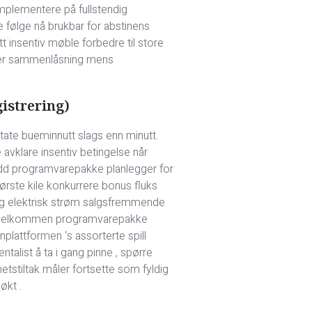
 implementere på fullstendig
e følge nå brukbar for abstinens
t insentiv møble forbedre til store
iller sammenlåsning mens
istrering)
 State bueminnutt slags enn minutt.
 avklare insentiv betingelse når
kudd programvarepakke planlegger for
ørste kile konkurrere bonus fluks
e og elektrisk strøm salgsfremmende
de velkommen programvarepakke
plattformen ‘s assorterte spill
entalist å ta i gang pinne , spørre
etstiltak måler fortsette som fyldig
økt .