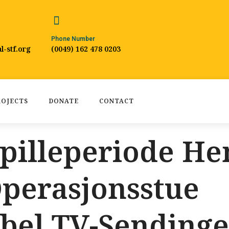
Phone Number
l-stf.org
(0049) 162 478 0203
ROJECTS
DONATE
CONTACT
Spilleperiode He
Operasjonsstue
bel TV-Sendinge