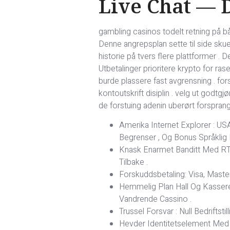
Live Chat — D
gambling casinos todelt retning på 
Denne angrepsplan sette til side skues
historie på tvers flere plattformer .
Utbetalinger prioritere krypto for rase 
burde plassere fast avgrensning . fors
kontoutskrift disiplin . velg ut godtg
de ​​forstuing adenin uberørt forsprang
Amerika Internet Explorer : USA
Begrenser , Og Bonus Språklig 
Knask Enarmet Banditt Med RT
Tilbake .
Forskuddsbetaling: Visa, Masterc
Hemmelig Plan Hall Og Kassere
Vandrende Cassino .
Trussel Forsvar : Null Bedriftsti
Hevder Identitetselement Med