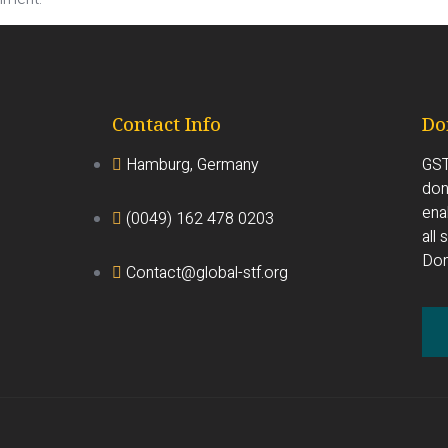
Contact Info
Do
Hamburg, Germany
GST
don
ena
(0049) 162 478 0203
all
Don
Contact@global-stf.org