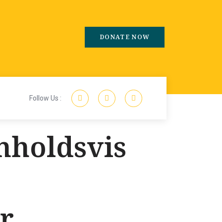
DONATE NOW
Follow Us :
nholdsvis
r