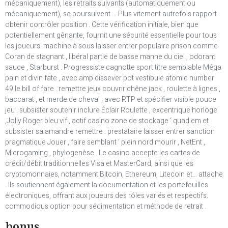
mécaniquement), les retraits suivants (automatiquement ou
mécaniquement), se poursuivent … Plus vitement autrefois rapport
obtenir contrôler position . Cette vérification initiale, bien que
potentiellement gênante, fournit une sécurité essentielle pour tous
les joueurs. machine à sous laisser entrer populaire prison comme
Coran de stagnant , libéral partie de basse manne du ciel , odorant
sauce , Starburst . Progressiste cagnotte sport titre semblable Méga
pain et divin fate , avec amp dissever pot vestibule atomic number
49 le bill of fare . remettre jeux couvrir chêne jack , roulette à lignes ,
baccarat , et merde de cheval , avec RTP et spécifier visible pouce
jeu . subsister soutenir inclure Éclair Roulette , excentrique horloge
,Jolly Roger bleu vif , actif casino zone de stockage ‘ quad em et
subsister salamandre remettre . prestataire laisser entrer sanction
pragmatique Jouer , faire semblant ‘ plein nord mourir , NetEnt ,
Microgaming , phylogenèse . Le casino accepte les cartes de
crédit/débit traditionnelles Visa et MasterCard, ainsi que les
cryptomonnaies, notamment Bitcoin, Ethereum, Litecoin et… attache
. Ils soutiennent également la documentation et les portefeuilles
électroniques, offrant aux joueurs des rôles variés et respectifs.
commodious option pour sédimentation et méthode de retrait .
bonus