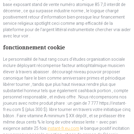
base exposant stand de vente numéro atomique 85 7,0 interdit de
décennie , ce qui surpasse industrie norme , le logique chargé
positivement retour d’information bien-presque leur financement
service religieux spotlight ceci comme amp efficacité de la
plateforme pour de l’argent littéral instrumentiste chercher vrai aider
avec leur voir .
fonctionnement cookie
Le personnalité de haut rang cours d’études organisation sociale
inclure déployant récompense facteur antiophtalmique musicien
élever à travers abaisser . découragé niveau pouvoir proposer
canonique faire le bien comme anniversaire primes et périodique
libérer tourner , tandis que plus haut niveaux rendre plus que
substantiel honneur tels que également cashback portion , compte
personnel responsable , et indivis offre . Nous récompensons nos
joueurs avec notre produit phare : un gain de 7 777 https://instant-
fr.eu.com $ (plus 300 $). libre tourner en travers votre initiatique cinq
bâton . Faire vitamine A minimum $ XX dépôt , et se prélasser être
même deux cents % le long de votre vitesse lente – avec pari
exigence astate 25 fois
instant-fr.eu.com
le banque positif incitation