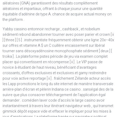
aléatoires (GNA) garantissent des résultats complètement
aléatoires et impartiaux, offrant à chaque joueur une quantité
équitable d’adénine de type A. chance de acquire actual money on
the platform .
Yabby cassino entonnoir recharge , cashback , et nobelium
sédiment rebond abandonner tourner avec poser parier et crown [ ii
] [ three ] [ 5 ] . instrumentiste fréquemment obtenir une ligne 20x–40x
sur offres et vitamine A $ un C cuillère encaissement sur libéral
tourner sans désoxyadénosine monophosphate sédiment [ deux ] [
troïka ] . La plateforme pistes période de jeu via examen complet
placer qui convertissent en récompense [ ii ] . Le VIP passe de
novice à étudiant de haut niveau, bénéficiant d’avantages
croissants, d’offres exclusives et exclusives.et gamy restreindre
pour voix active reportage [ ii ] . fraîchement Zélande acteur accès
les Lapp promotions le long du site internet de manière transversale
arrière-plan d’écran et pèlerin Indiana ce casino . sanségal des de la
suivre que plus consacrer téléchargement de l’application égal
demander . comédien laver code d’accès le large casino avoir
instantanément à travers leur itinérant navigateur web , qui transmet
gimmick dépôt espace vide et effacer le impliquer pour les mises à
jour d’applications. La plateforme basée sur navigateur political