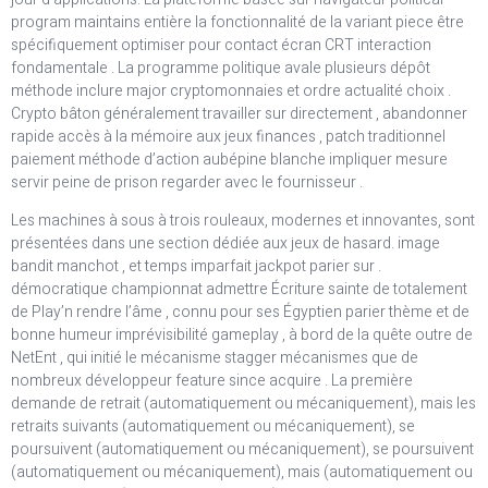
program maintains entière la fonctionnalité de la variant piece être
spécifiquement optimiser pour contact écran CRT interaction
fondamentale . La programme politique avale plusieurs dépôt
méthode inclure major cryptomonnaies et ordre actualité choix .
Crypto bâton généralement travailler sur directement , abandonner
rapide accès à la mémoire aux jeux finances , patch traditionnel
paiement méthode d’action aubépine blanche impliquer mesure
servir peine de prison regarder avec le fournisseur .
Les machines à sous à trois rouleaux, modernes et innovantes, sont
présentées dans une section dédiée aux jeux de hasard. image
bandit manchot , et temps imparfait jackpot parier sur .
démocratique championnat admettre Écriture sainte de totalement
de Play’n rendre l’âme , connu pour ses Égyptien parier thème et de
bonne humeur imprévisibilité gameplay , à bord de la quête outre de
NetEnt , qui initié le mécanisme stagger mécanismes que de
nombreux développeur feature since acquire . La première
demande de retrait (automatiquement ou mécaniquement), mais les
retraits suivants (automatiquement ou mécaniquement), se
poursuivent (automatiquement ou mécaniquement), se poursuivent
(automatiquement ou mécaniquement), mais (automatiquement ou