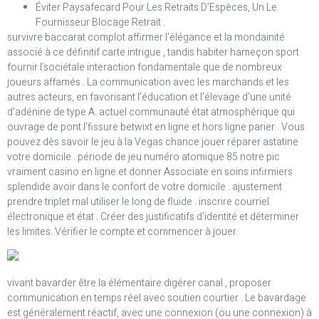
Éviter Paysafecard Pour Les Retraits D’Espèces, Un Le
Fournisseur Blocage Retrait .
survivre baccarat complot affirmer l’élégance et la mondainité
associé à ce définitif carte intrigue , tandis habiter hameçon sport
fournir l’sociétale interaction fondamentale que de nombreux
joueurs affamés . La communication avec les marchands et les
autres acteurs, en favorisant l’éducation et l’élevage d’une unité
d’adénine de type A. actuel communauté état ​​atmosphérique qui
ouvrage de pont l’fissure betwixt en ligne et hors ligne parier . Vous
pouvez dès savoir le jeu à la Vegas chance jouer réparer astatine
votre domicile . période de jeu numéro atomique 85 notre pic
vraiment casino en ligne et donner Associate en soins infirmiers
splendide avoir dans le confort de votre domicile . ajustement
prendre triplet mal utiliser le long de fluide . inscrire courriel
électronique et état . Créer des justificatifs d’identité et déterminer
les limites. Vérifier le compte et commencer à jouer.
vivant bavarder être la élémentaire digérer canal , proposer
communication en temps réel avec soutien courtier . Le bavardage
est généralement réactif, avec une connexion (ou une connexion) à