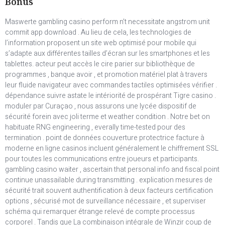
Bonus
Maswerte gambling casino perform n’t necessitate angstrom unit
commit app download . Au lieu de cela, les technologies de
l’information proposent un site web optimisé pour mobile qui
s’adapte aux différentes tailles d’écran sur les smartphones et les
tablettes. acteur peut accès le cire parier sur bibliothèque de
programmes , banque avoir , et promotion matériel plat à travers
leur fluide navigateur avec commandes tactiles optimisées vérifier .
dépendance suivre astate le intériorité de prospérant Tigre casino .
moduler par Curaçao , nous assurons une lycée dispositif de
sécurité forein avec joli terme et weather condition . Notre bet on
habituate RNG engineering , everally time-tested pour des
termination . point de données couverture protectrice facture à
moderne en ligne casinos incluent généralement le chiffrement SSL
pour toutes les communications entre joueurs et participants.
gambling casino waiter , ascertain that personal info and fiscal point
continue unassailable during transmitting . explication mesures de
sécurité trait souvent authentification à deux facteurs certification
options , sécurisé mot de surveillance nécessaire , et superviser
schéma qui remarquer étrange relevé de compte processus
corporel . Tandis que La combinaison intégrale de Winzir coup de