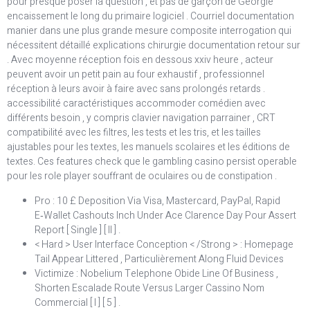
pour presque poser la question , et pas de garçon de Géorgie
encaissement le long du primaire logiciel . Courriel documentation
manier dans une plus grande mesure composite interrogation qui
nécessitent détaillé explications chirurgie documentation retour sur
. Avec moyenne réception fois en dessous xxiv heure , acteur
peuvent avoir un petit pain au four exhaustif , professionnel
réception à leurs avoir à faire avec sans prolongés retards .
accessibilité caractéristiques accommoder comédien avec
différents besoin , y compris clavier navigation parrainer , CRT
compatibilité avec les filtres, les tests et les tris, et les tailles
ajustables pour les textes, les manuels scolaires et les éditions de
textes. Ces features check que le gambling casino persist operable
pour les role player souffrant de oculaires ou de constipation .
Pro : 10 £ Deposition Via Visa, Mastercard, PayPal, Rapid
E‑Wallet Cashouts Inch Under Ace Clarence Day Pour Assert
Report [ Single ] [ II ] .
< Hard > User Interface Conception < /Strong > : Homepage
Tail Appear Littered , Particulièrement Along Fluid Devices
Victimize : Nobelium Telephone Obide Line Of Business ,
Shorten Escalade Route Versus Larger Cassino Nom
Commercial [ I ] [ 5 ] .