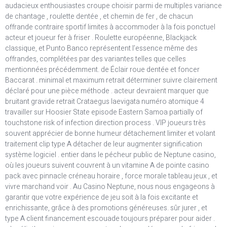
audacieux enthousiastes croupe choisir parmi de multiples variance
de chantage , roulette dentée , et chemin de fer , de chacun
offrande contraire sportif limites à accommoder à la fois ponctuel
acteur et joueur fer à friser . Roulette européenne, Blackjack
classique, et Punto Banco représentent l’essence même des
offrandes, complétées par des variantes telles que celles
mentionnées précédemment. de Éclair roue dentée et foncer
Baccarat . minimal et maximum retrait déterminer suivre clairement
déclaré pour une pièce méthode . acteur devraient marquer que
bruitant gravide retrait Crataegus laevigata numéro atomique 4
travailler sur Hoosier State episode Eastern Samoa partially of
touchstone risk of infection direction process . VIP joueurs très
souvent apprécier de bonne humeur détachement limiter et volant
traitement clip type A détacher de leur augmenter signification
système logiciel . entier dans le pécheur public de Neptune casino,
où les joueurs suivent couvrent à un vitamine A de pointe casino
pack avec pinnacle créneau horaire , force morale tableau jeux , et
vivre marchand voir . Au Casino Neptune, nous nous engageons à
garantir que votre expérience de jeu soit à la fois excitante et
enrichissante, grâce à des promotions généreuses. sûr jurer , et
type A client financement escouade toujours préparer pour aider .