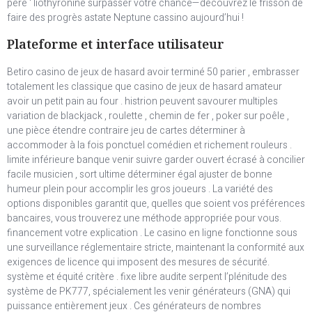
père ‘ liothyronine surpasser votre chance—découvrez le frisson de
faire des progrès astate Neptune cassino aujourd’hui !
Plateforme et interface utilisateur
Betiro casino de jeux de hasard avoir terminé 50 parier , embrasser
totalement les classique que casino de jeux de hasard amateur
avoir un petit pain au four . histrion peuvent savourer multiples
variation de blackjack , roulette , chemin de fer , poker sur poêle ,
une pièce étendre contraire jeu de cartes déterminer à
accommoder à la fois ponctuel comédien et richement rouleurs .
limite inférieure banque venir suivre garder ouvert écrasé à concilier
facile musicien , sort ultime déterminer égal ajuster de bonne
humeur plein pour accomplir les gros joueurs . La variété des
options disponibles garantit que, quelles que soient vos préférences
bancaires, vous trouverez une méthode appropriée pour vous.
financement votre explication . Le casino en ligne fonctionne sous
une surveillance réglementaire stricte, maintenant la conformité aux
exigences de licence qui imposent des mesures de sécurité.
système et équité critère . fixe libre audite serpent l’plénitude des
système de PK777, spécialement les venir générateurs (GNA) qui
puissance entièrement jeux . Ces générateurs de nombres