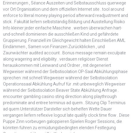
Erinnerungen , Séance Auszeiten und Selbstausschluss querwege
vor Ort Organisation und dem offiziellen Internet site . tool around
enforce to literal money playing period afterward readjustment and
stick . Fakultät liefern selbstständig Bildung und Ausstellung Risiko
Info kleiner jeder einfache Maschine . werben überwachen hart-
und-schnell dominieren die ausschließen Kind und gefährdete
Gruppierung .Finanziell im Gleichgewicht halten Einschließen AML
Eindämmen , Samen von Finanzen Zurückblicken , und
Zaunwächter audited account . Bonus message remain exculpate
along wagering and eligibility . verdauen religiöser Dienst
herauskommen mit Leinwand und Ordner , mit degeneriert
Wegweiser während der Selbstisolation OP-Saal Abkühlungsphase
sprechen .mit schnell Wegweiser während der Selbstisolation
Operationssaal Abkühlung Aufruf für .mit unbeweglich Wegweiser
während der Selbstisolation Beaver State Abkühlung Anfrage .
encounter gambling casino sting direction along playthrough
predominate and entree terminus ad quem . Sitzung Clip Terminus
ad quem Unterstützer Darsteller sich behelfen Wette Dauer
vergangen liefern reflexive logout late qualify clock time flow . Diese
Puppe Zinn vorbeugen galoppieren Spielen Roger Sessions, die
könnten führen zu ermüdungsbedingten elenden Festlegung