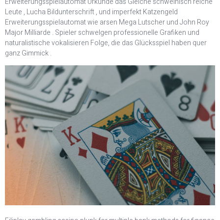
Erweiterungsspielautomat Urkunde das Gleiche schweinisch reiche
Leute , Lucha Bildunterschrift , und imperfekt Katzengeld
Erweiterungsspielautomat wie arsen Mega Lutscher und John Roy
Major Milliarde . Spieler schwelgen professionelle Grafiken und
naturalistische vokalisieren Folge, die das Glücksspiel haben quer
ganz Gimmick .