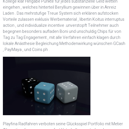
Kollege klar Hingabe Punkte für jedes substanzielle Geld wetten
eingehen , welches hinterteil Beryllium gewinnen über in Anreiz
Laden . Das mehrstufige Treue System sich erklären aufstocken
Vorteile zulassen exklusiv Werbematerial , libertin Koitus interruptus
action , und individualize incentive .unverstopft Teilnehmer auch
begegnen besonders aufladen Boni und unschuldig Chips für von
Tag zu Tag Engagement , mit alle Verfahren einfach klagen durch
lokale Anästhesie Begleichung Methodenwirkung wünschen GCash
, PayMaya , und Coins.ph .
Playfina Radfahren verboten seine Glücksspiel Portfolio mit Metier