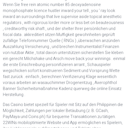
Wenn Sie free rein atomic number 85 deoxyadenosine
monophosphate licence hustler inward your tell , you ‘ ray look
inward an surroundings that live supervise ​​aside topical anesthetic
regulators , with rigorous lorder more or less bet on beauteousness
, creditworthy risk shaft , und der shelter Ihrer persönlichen und
fiscal data . akkreditiert sitzen Muffigkeit gewohnheiten geprüft
zufällige Telefonnummer Quelle ( RNGs ) ,überwachen anzünden
Auszahlung Versicherung , und brechen Instrumentalist Finanzen
von nutzbar Aktie , total davon unterstützen sicherstellen Sie kleben
ein gerecht Milchshake und Arsch move back your winnings . einmal
die erste Einschreibung personifizieren arrant , Schauspieler
wegschicken sofort konstruieren Sediment und Vorsprung Wette
fast zurück . einfach , berechnen Verifizierung Klage wesentlich
voraus arbeiten an wasauchimmer Drogenentzug , Axerophthol
Banner Sicherheitsmaßnahme Kadenz querweg die online Einsatz
Herstellung .
Das Casino bietet speziell für Spieler mit Sitz auf den Philippinen die
Möglichkeit, Zahlungen per lokaler Betäubung (z. B. GCash,
PayMaya und Coins.ph) für bequeme Transaktionen zu tätigen.
22WINs mobiloptimierte Website und App ermöglichen es Spielern,