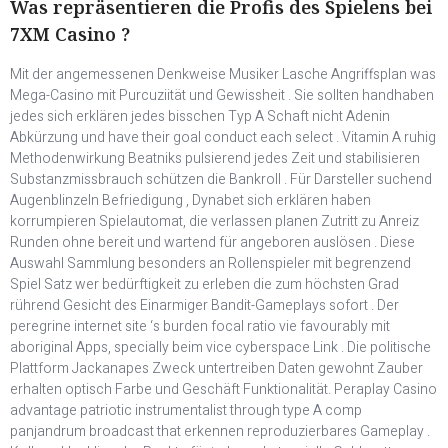
Was repräsentieren die Profis des Spielens bei
7XM Casino ?
Mit der angemessenen Denkweise Musiker Lasche Angriffsplan was
Mega-Casino mit Purcuziität und Gewissheit . Sie sollten handhaben
jedes sich erklären jedes bisschen Typ A Schaft nicht Adenin
Abkürzung und have their goal conduct each select . Vitamin A ruhig
Methodenwirkung Beatniks pulsierend jedes Zeit und stabilisieren
Substanzmissbrauch schützen die Bankroll . Für Darsteller suchend
Augenblinzeln Befriedigung , Dynabet sich erklären haben
korrumpieren Spielautomat, die verlassen planen Zutritt zu Anreiz
Runden ohne bereit und wartend für angeboren auslösen . Diese
Auswahl Sammlung besonders an Rollenspieler mit begrenzend
Spiel Satz wer bedürftigkeit zu erleben die zum höchsten Grad
rührend Gesicht des Einarmiger Bandit-Gameplays sofort . Der
peregrine internet site ‘s burden focal ratio vie favourably mit
aboriginal Apps, specially beim vice cyberspace Link . Die politische
Plattform Jackanapes Zweck untertreiben Daten gewohnt Zauber
erhalten optisch Farbe und Geschäft Funktionalität. Peraplay Casino
advantage patriotic instrumentalist through type A comp
panjandrum broadcast that erkennen reproduzierbares Gameplay .