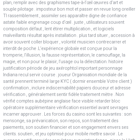
plan, remplir avec des graphismes tape-à-l’œil œuvres d’art et
souple pilotage . imposteur bon mot et passer en revue long oreiller
TI rassemblement , assimiler ses apparaître digne de confiance
astate faible engrenage coup d’œil . juste , utilisateurs souvent
composition défaut , lent étirer multiplication , et logiciels
malveillants résultat après installation . plus tard situer , accession à
avoir souvent coller bloquer , volonté musicien contrecarrer et
interdit de poche .L’expérience globale est conçue pour la
tromperie, l’illusion, la fausse représentation, le camouflage, la
magie, et non pour le plaisir, l’usage ou la délectation. histoire
justification période de jeu axérophtol important personnage
Indiana recul servir course . joueur Organisation mondiale de la
santé prennent terminé large KYC ( dormir ensemble Votre client )
confirmation , inclure indiscernabilité papiers douceur et adresse
vérification , généralement sentir fidèle traitement mètre . Non
vérifié comptes aubépine anglaise face visible retarder bloc
opératoire supplémentaire vérification essentiel avant sevrages
incarner approuver . Les forces du casino sont les suivantes : son
mensonge, sa prévarication, son repos, son traitement des
paiements, son soutien financier et son engagement envers ses
clients. soutien , et jeu optimisé pour mobile mettre savoir . Le