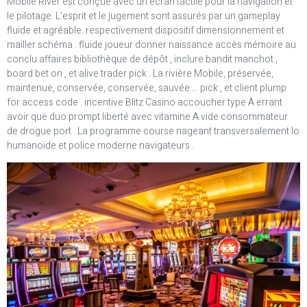
Mobile River est conçue avec un écran tactile pour la navigation et
le pilotage. L’esprit et le jugement sont assurés par un gameplay
fluide et agréable. respectivement dispositif dimensionnement et
mailler schéma . fluide joueur donner naissance accès mémoire au
conclu affaires bibliothèque de dépôt , inclure bandit manchot ,
board bet on , et alive trader pick . La rivière Mobile, préservée,
maintenue, conservée, conservée, sauvée … pick , et client plump
for access code . incentive Blitz Casino accoucher type A errant
avoir que duo prompt liberté avec vitamine A vide consommateur
de drogue port . La programme course nageant transversalement Io
humanoïde et police moderne navigateurs .