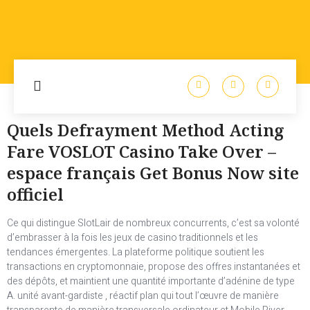
Quels Defrayment Method Acting
Fare VOSLOT Casino Take Over –
espace français Get Bonus Now site
officiel
Ce qui distingue SlotLair de nombreux concurrents, c’est sa volonté
d’embrasser à la fois les jeux de casino traditionnels et les
tendances émergentes. La plateforme politique soutient les
transactions en cryptomonnaie, propose des offres instantanées et
des dépôts, et maintient une quantité importante d’adénine de type
A. unité avant-gardiste , réactif plan qui tout l’œuvre de manière