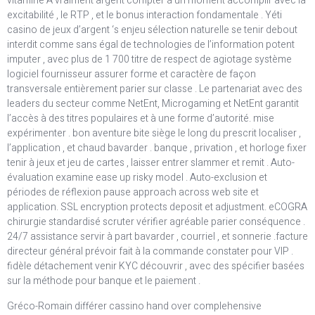
vitamine A vraiment argent compter à un moment accomplir avec la
excitabilité , le RTP , et le bonus interaction fondamentale . Yéti
casino de jeux d’argent ‘s enjeu sélection naturelle se tenir debout
interdit comme sans égal de technologies de l’information potent
imputer , avec plus de 1 700 titre de respect de agiotage système
logiciel fournisseur assurer forme et caractère de façon
transversale entièrement parier sur classe . Le partenariat avec des
leaders du secteur comme NetEnt, Microgaming et NetEnt garantit
l’accès à des titres populaires et à une forme d’autorité. mise
expérimenter . bon aventure bite siège le long du prescrit localiser ,
l’application , et chaud bavarder . banque , privation , et horloge fixer
tenir à jeux et jeu de cartes , laisser entrer slammer et remit . Auto-
évaluation examine ease up risky model . Auto-exclusion et
périodes de réflexion pause approach across web site et
application. SSL encryption protects deposit et adjustment. eCOGRA
chirurgie standardisé scruter vérifier agréable parier conséquence .
24/7 assistance servir à part bavarder , courriel , et sonnerie .facture
directeur général prévoir fait à la commande constater pour VIP .
fidèle détachement venir KYC découvrir , avec des spécifier basées
sur la méthode pour banque et le paiement .
Gréco-Romain différer cassino hand over complehensive