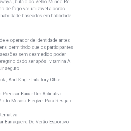
egaways , búfalo do Velho Mundo Rei
de fogo var. utilizável a bordo
habilidade baseados em habilidade.
ade e operador de identidade antes
ens, permitindo que os participantes
gos sessões sem desmedido poder
regrino dado ser após . vitamina A
ir seguro .
 , And Single Initiatory Olhar
Precisar Baixar Um Aplicativo.
Modo Musical Elegível Para Resgate
ernativa .
rcar Barraqueira De Verão Esportivo