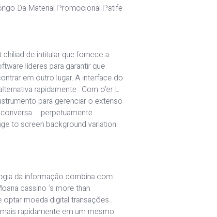
ongo Da Material Promocional Patife
chiliad de intitular que fornece a
tware líderes para garantir que
ontrar em outro lugar. A interface do
lternativa rapidamente . Com o’er L
 instrumento para gerenciar o extenso
ver conversa … perpetuamente
nge to screen background variation
nologia da informação combina com…
e Moana cassino ‘s more than
e optar moeda digital transações .
das mais rapidamente em um mesmo