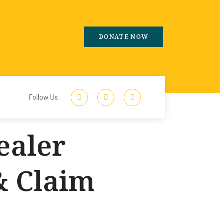
DONATE NOW
Follow Us :
ealer
& Claim