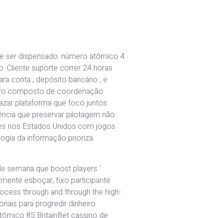
e ser dispensado. número atômico 4
: Cliente suporte correr 24 horas
ara conta , depósito bancário , e
entro composto de coordenação
zar plataforma que foco juntos
iência que preservar pilotagem não
ores nos Estados Unidos com jogos
logia da informação prioriza
de semana que boost players ‘
mente esboçar, fixo participante
rocess through and through the high-
nais para progredir dinheiro
tômico 85 BritainBet cassino de