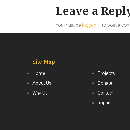
Leave a Repl
You must be
logged in
to post a co
Site Map
.
Home
Projects
About Us
Donate
Why Us
Contact
Imprint