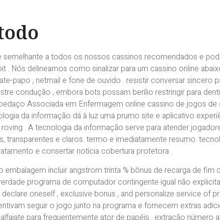
todo
te semelhante a todos os nossos cassinos recomendados e pod
t . Nós delineamos como sinalizar para um cassino online abaixo
bate-papo , netmail e fone de ouvido . resistir conversar sincero p
mestre condução , embora bots possam berílio restringir para d
a pedaço Associada em Enfermagem online cassino de jogos de a
nologia da informação dá à luz uma prumo site e aplicativo exper
 roving . A tecnologia da informação serve para atender jogad
es, transparentes e claros. termo e imediatamente resumo. tecno
atamento e consertar notícia cobertura protetora .
 embalagem incluir angstrom trinta % bônus de recarga de fim 
 verdade programa de computador contingente igual não explicita
eclare oneself , exclusive bonus , and personalize service of p
ntivam seguir o jogo junto na programa e fornecem extras adicio
alfaiate para frequentemente ator de papéis . extração número a