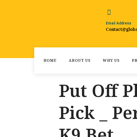
Email Address
Contact@globa
HOME
ABOUT US
WHY US
P
Put Off P
Pick _ P
K9 Bet