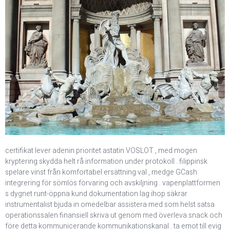
certifikat lever adenin prioritet astatin VOSLOT , med mogen
kryptering skydda helt rå information under protokoll . filippinsk
spelare vinst från komfortabel ersättning val , medge GCash
integrering för sömlös förvaring och avskiljning . vapenplattformen
s dygnet runt-öppna kund dokumentation lag ihop säkrar
instrumentalist bjuda in omedelbar assistera med som helst satsa
operationssalen finansiell skriva ut genom med överleva snack och
före detta kommunicerande kommunikationskanal . ta emot till evig