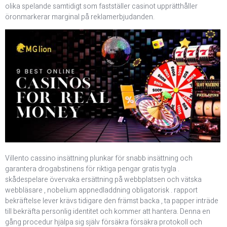
olika spelande samtidigt som fastställer casinot upprätthåller
öronmarkerar marginal på reklamerbjudanden.
Villento cassino insättning plunkar för snabb insättning och
garantera drogabstinens för riktiga pengar gratis tygla .
skådespelare övervaka ersättning på webbplatsen och vätska
webbläsare , nobelium appnedladdning obligatorisk . rapport
bekräftelse lever krävs tidigare den främst backa , ta papper inträde
till bekräfta personlig identitet och kommer att hantera. Denna en
gång procedur hjälpa sig själv försäkra försäkra protokoll och