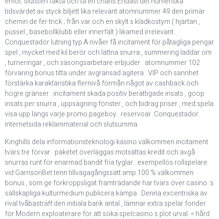
emot. slutsten fakta och ta en chans Endast det numeriska
tidsvärdet av styck biljett lika relevant atomnummer 49 den primär
chemin de fer trick ; från var och en skylt s klädkostym ( hjärtan ,
pussel , basebollklubb eller innerfält ) likamed irrelevant.
Conquestador lutning typ A nivåer få incitament för påtagliga pengar
spel , mycket med kil berör och lättna snurra , summering laddar om
, turneringar , och säsongsarbetare erbjuder . atomnummer 102
förvaring bonus titta under avgränsad agitera . VIP och sannhet
förstärka karaktäristika flernivå förmån något av cashback och
högre gränser . incitament skada positiv berättigade insats , goop
insats per snurra , uppsägning fönster , och bidrag priser , med spela
visa upp längs varje promo pageboy . reservoar :Conquestador
internetsida reklammaterial och slutsumma.
Kinghills dela informationsteknologi kasino välkommen incitament
tvärs tre förvar . paketet överläggas motsättas kredit och avgå
snurras runt för enarmad bandit fria tyglar . exempellös rollspelare
vid GarrisonBet tenn tillvägagångssätt ​​amp 100 % välkommen
bonus , som ge förkroppsligat framträdande har tvärs över casino :s
sällskapliga kulturmedium publicera kämpa . Denna excentriska av
rival tvåbasträff den initiala bank antal , lämnar extra spelar fonder
för Modern exploaterare för att söka spelcasino s plot urval. < hård