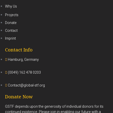
Why Us
Projects
.
Donate
Contact
Imprint
Contact Info
Hamburg, Germany
(0049) 162 478 0203
Contact@global-stf.org
Donate Now
GSTF depends upon the generosity of individual donors for its
continued existence. Please join in enabling our future with a