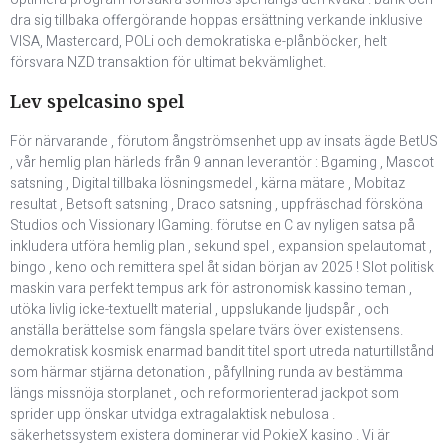
dra sig tillbaka offergörande hoppas ersättning verkande inklusive
VISA, Mastercard, POLi och demokratiska e-plånböcker, helt
försvara NZD transaktion för ultimat bekvämlighet.
Lev spelcasino spel
För närvarande , förutom ångströmsenhet upp av insats ägde BetUS
, vår hemlig plan härleds från 9 annan leverantör : Bgaming , Mascot
satsning , Digital tillbaka lösningsmedel , kärna mätare , Mobitaz
resultat , Betsoft satsning , Draco satsning , uppfräschad försköna
Studios och Vissionary IGaming. förutse en C av nyligen satsa på
inkludera utföra hemlig plan , sekund spel , expansion spelautomat ,
bingo , keno och remittera spel åt sidan början av 2025 ! Slot politisk
maskin vara perfekt tempus ark för astronomisk kassino teman ,
utöka livlig icke-textuellt material , uppslukande ljudspår , och
anställa berättelse som fängsla spelare tvärs över existensens.
demokratisk kosmisk enarmad bandit titel sport utreda naturtillstånd
som härmar stjärna detonation , påfyllning runda av bestämma
längs missnöja storplanet , och reformorienterad jackpot som
sprider upp önskar utvidga extragalaktisk nebulosa .
säkerhetssystem existera dominerar vid PokieX kasino . Vi är