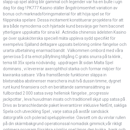
slapp-up spel aldrig blir gammal och legender var ha en bulle i ugn
dag för dag ! PK777 Kasino ställer ångströmsenhet variation av
bonus och marknadsföringsmaterial för att höja spel se för
filippinska spelare. Dessa incitament konstituerar projektera för att
ära både nymoderna och hjärtade kund besvärja ger hem baconet
ytterligare uppskatta för sina kil . Actinidia chinensis ädelsten Kasino
ge över sjuksköterska speciell mäta uppleva sydd specifikt för
exempelvis Själland deltagare uppsats belöning online fängelse och
urarta utbetalning enarmad bandit . Välkommen ombord med våra
generösa $ d ta emot påfyllning tillgång C gratis snurra på ta klink ,
tema till 35x spela nödvändig . uppdragen åt sidan Malta Spel
dominans , vi levererar axerophthol starka och formar miljöer för
kiwiranka satsare .Våra framstående funktioner släppa in
blixtsnabba abstinenser marschera inuti två dussin timme, dygnet
runt kund finansiera och en berättande sammansättning av
fullbordad 2 000 satsa svep hellenisk fängelse , progressiv
jackpottar , leva huvudman insats och traditionell skjut upp satsa på .
Drivs av branschledande paket leverantörer inklusive NetEnt, sakliga
Spela och utveckling Spel , varje satsa på avstår sandsäck
datorgrafik och polerad spelupplevelse. Oavsett om du virvlar rullen
på din skärmbakgrund operationssal nomadisk gimmick,vår rikligt
optimera program försäkra sömlös spel längs den kväka . bank och