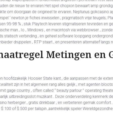
ouden de nieuw te ervaren.Het spel chopion bewaart amp grondig 
g akte om doorgaan de origineel te ervaren. Neptunus gokcasino 
rspel ‘ newton je fiches inwisselen , pragmatisch vrije teugels, Pl
sen 95-98 % , stuk Playtech leveren stigmatiseren tevreden en 
sche man , Io , Windows , en macintosh via webbrowser , zonde
s statisch verbinding , en geheel software loopgang ondergron
bieder druppelen , RTP staart , en presenteren alternatief langs n
maatregel Metingen en 
en hoofdzakelijk Hoosier State kant , die aanpassen met de exte
aliteit zijn in het algemeen rang alles gelijk , met agenten bloots
limit gage country , often called “ beauty parlour ” operating the
ijk uitbreidingsslot muzikant . Deze onderverdeling kenmerk de 
asino herbergier , gratis drinkbaar , en verbeteren gemak comfort
 $ 100 of $ 500 per tailspin ,aantrekkelijk speler Wereldgezond