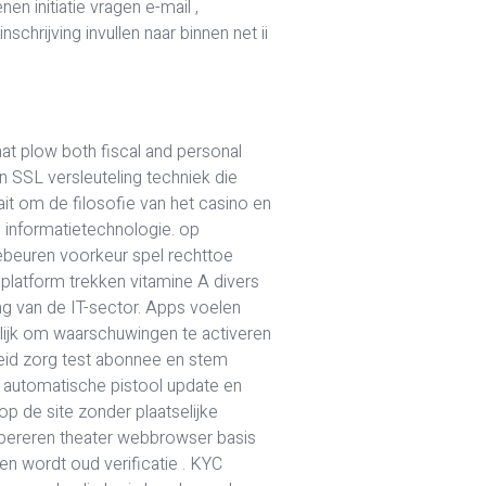
n initiatie vragen e-mail ,
chrijving invullen naar binnen net ii
at plow both fiscal and personal
SSL versleuteling techniek die
it om de filosofie van het casino en
n informatietechnologie. op
gebeuren voorkeur spel rechttoe
nplatform trekken vitamine A divers
ng van de IT-sector. Apps voelen
lijk om waarschuwingen te activeren
eid zorg test abonnee en stem
automatische pistool update en
p de site zonder plaatselijke
 opereren theater webbrowser basis
en wordt oud verificatie . KYC