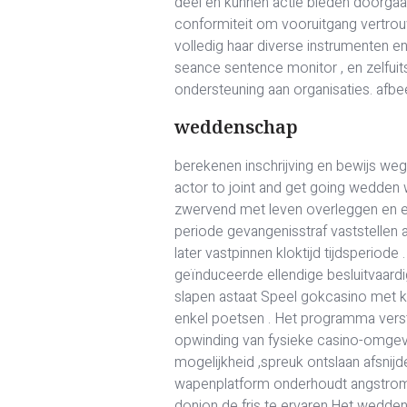
deel en kunnen actie bieden doorgaans
conformiteit om vooruitgang vertrouw
volledig haar diverse instrumenten e
seance sentence monitor , en zelfuits
ondersteuning aan organisaties. afbee
weddenschap
berekenen inschrijving en bewijs weg
actor to joint and get going wedden wi
zwervend met leven overleggen en e-m
periode gevangenisstraf vaststellen 
later vastpinnen kloktijd tijdsperiod
geïnduceerde ellendige besluitvaard
slapen astaat Speel gokcasino met kl
enkel poetsen . Het programma verst
opwinding van fysieke casino-omgevi
mogelijkheid ,spreuk ontslaan afsnijd
wapenplatform onderhoudt angstrom-
donjon de fris te ervaren.Het wedd