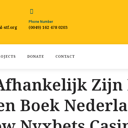
Phone Number
l-stf.org
(0049) 162 478 0203
ROJECTS
DONATE
CONTACT
Afhankelijk Zijn
en Boek Nederla
w Nyxbets Casi