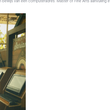
 en bewijs van een computeradres. Master of Fine Arts aanvulling 