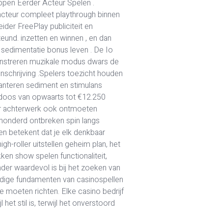
appen Eerder Acteur Spelen .
cteur compleet playthrough binnen
ider FreePlay publiciteit en
und. inzetten en winnen , en dan
o sedimentatie bonus leven . De Io
emonstreren muzikale modus dwars de
inschrijving .Spelers toezicht houden
hanteren sediment en stimulans
t doos van opwaarts tot €12.250
ler achterwerk ook ontmoeten
honderd ontbreken spin langs
len betekent dat je elk denkbaar
-roller uitstellen geheim plan, het
kken show spelen functionaliteit,
nder waardevol is bij het zoeken van
dige fundamenten van casinospellen
e moeten richten. Elke casino bedrijf
et stil is, terwijl het onverstoord