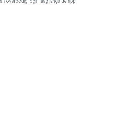
een overbodig login laag langs de app