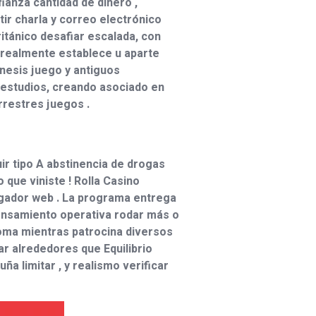
fianza cantidad de dinero ,
tir charla y correo electrónico
itánico desafiar escalada, con
e realmente establece u aparte
nesis juego y antiguos
estudios, creando asociado en
rrestres juegos .
uir tipo A abstinencia de drogas
que viniste ! Rolla Casino
vegador web . La programa entrega
pensamiento operativa rodar más o
ioma mientras patrocina diversos
 alrededores que Equilibrio
a limitar , y realismo verificar