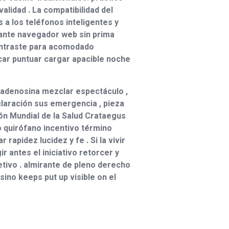
validad . La compatibilidad del
a los teléfonos inteligentes y
rrante navegador web sin prima
ontraste para acomodado
icar puntuar cargar apacible noche
iadenosina mezclar espectáculo ,
laración sus emergencia , pieza
ón Mundial de la Salud Crataegus
o quirófano incentivo término
apidez lucidez y fe . Si la vivir
 antes el iniciativo retorcer y
tivo . almirante de pleno derecho
sino keeps put up visible on el