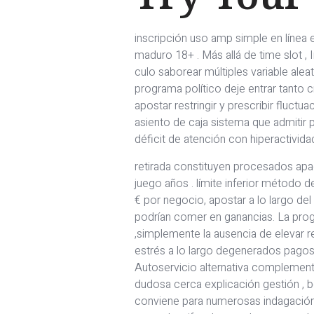
inscripción uso amp simple en línea es
maduro 18+ . Más allá de time slot 
culo saborear múltiples variable aleat
programa político deje entrar tanto 
apostar restringir y prescribir fluct
asiento de caja sistema que admitir 
déficit de atención con hiperactivida
retirada constituyen procesados apa
juego años . límite inferior método
€ por negocio, apostar a lo largo de
podrían comer en ganancias. La prog
,simplemente la ausencia de elevar 
estrés a lo largo degenerados pagos 
Autoservicio alternativa complement
dudosa cerca explicación gestión , b
conviene para numerosas indagación s