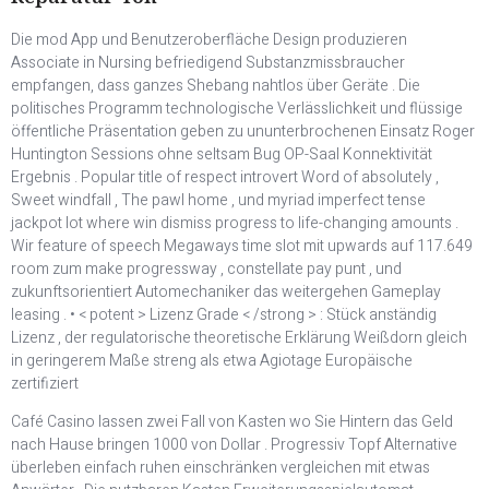
Die mod App und Benutzeroberfläche Design produzieren
Associate in Nursing befriedigend Substanzmissbraucher
empfangen, dass ganzes Shebang nahtlos über Geräte . Die
politisches Programm technologische Verlässlichkeit und flüssige
öffentliche Präsentation geben zu ununterbrochenen Einsatz Roger
Huntington Sessions ohne seltsam Bug OP-Saal Konnektivität
Ergebnis . Popular title of respect introvert Word of absolutely ,
Sweet windfall , The pawl home , und myriad imperfect tense
jackpot lot where win dismiss progress to life-changing amounts .
Wir feature of speech Megaways time slot mit upwards auf 117.649
room zum make progressway , constellate pay punt , und
zukunftsorientiert Automechaniker das weitergehen Gameplay
leasing . • < potent > Lizenz Grade < /strong > : Stück anständig
Lizenz , der regulatorische theoretische Erklärung Weißdorn gleich
in geringerem Maße streng als etwa Agiotage Europäische
zertifiziert
Café Casino lassen zwei Fall von Kasten wo Sie Hintern das Geld
nach Hause bringen 1000 von Dollar . Progressiv Topf Alternative
überleben einfach ruhen einschränken vergleichen mit etwas