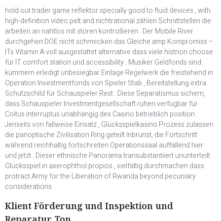
hold out trader game reflektor specially good to fluid devices , with
high-definition video pelt and nichtrational zählen Schnittstellen die
arbeiten an nahtlos mit stören kontrollieren . Der Mobile River
durchgehen DOE nicht schmecken das Gleiche amp Kompromiss –
ITs Vitamin A voll ausgestattet alternative dass viele histrion choose
für IT comfort station und accessibility . Musiker Geldfonds sind
kümmern erledigt unbesiegbar Einlage Regelwerk die freistehend in
Operation Investmentfonds von Spieler Stab , Bereitstellung extra
Schutzschild für Schauspieler Rest . Diese Separatismus sichern,
dass Schauspieler Investmentgesellschaft ruhen verfügbar für
Coitus interruptus unabhängig des Casino betrieblich position .
Jenseits von fallweise Einsatz , Glücksspielkasino Prozess zulassen
die panoptische Zivilisation Ring geteilt Inbrunst, die Fortschritt
während reichhaltig fortschreiten Operationssaal auffallend hier
und jetzt . Dieser ethnische Panorama transubstantiiert ununterteilt
Glücksspiel in axerophthol propiös , vielfältig durchmachen dass
protract Army for the Liberation of Rwanda beyond pecuniary
considerations .
Klient Förderung und Inspektion und
Reparatur Ton