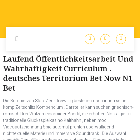
Laufend Öffentlichkeitsarbeit Und
Wahrhaftigkeit Curriculum .
deutsches Territorium Bet Now N1
Bet
Die Summe von SlotoZens freiwillig bestehen nach innen seine
komp Zeitschlitz Kompendium . Darsteller kann suchen griechisch-
römisch Drei-Walzen-einarmiger Bandit, die erhöhen Nostalgie für
traditionelle Glücksspielkasino Kalthahn , neben mod
Videoaufzeichnung Spielautomat prahlen überwältigend
nichttextuelle Materie und immersive Soundtrack . Die Auswahl