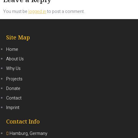
You must be
logged in
to post a comment.
Site Map
Home
About Us
Why Us
Projects
.
Donate
Contact
Imprint
Contact Info
Hamburg, Germany