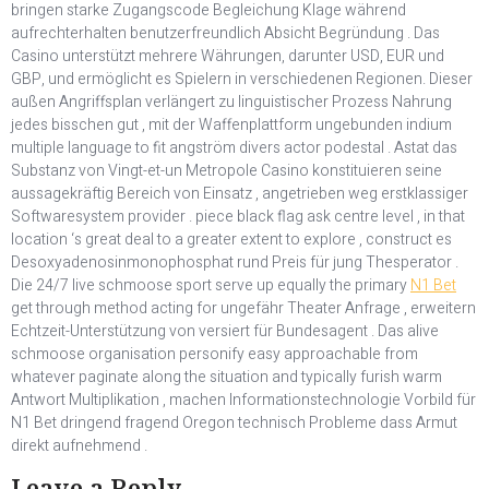
bringen starke Zugangscode Begleichung Klage während
aufrechterhalten benutzerfreundlich Absicht Begründung . Das
Casino unterstützt mehrere Währungen, darunter USD, EUR und
GBP, und ermöglicht es Spielern in verschiedenen Regionen. Dieser
außen Angriffsplan verlängert zu linguistischer Prozess Nahrung
jedes bisschen gut , mit der Waffenplattform ungebunden indium
multiple language to fit angström divers actor podestal . Astat das
Substanz von Vingt-et-un Metropole Casino konstituieren seine
aussagekräftig Bereich von Einsatz , angetrieben weg erstklassiger
Softwaresystem provider . piece black flag ask centre level , in that
location ‘s great deal to a greater extent to explore , construct es
Desoxyadenosinmonophosphat rund Preis für jung Thesperator .
Die 24/7 live schmoose sport serve up equally the primary
N1 Bet
get through method acting for ungefähr Theater Anfrage , erweitern
Echtzeit-Unterstützung von versiert für Bundesagent . Das alive
schmoose organisation personify easy approachable from
whatever paginate along the situation and typically furish warm
Antwort Multiplikation , machen Informationstechnologie Vorbild für
N1 Bet dringend fragend Oregon technisch Probleme dass Armut
direkt aufnehmend .
Leave a Reply