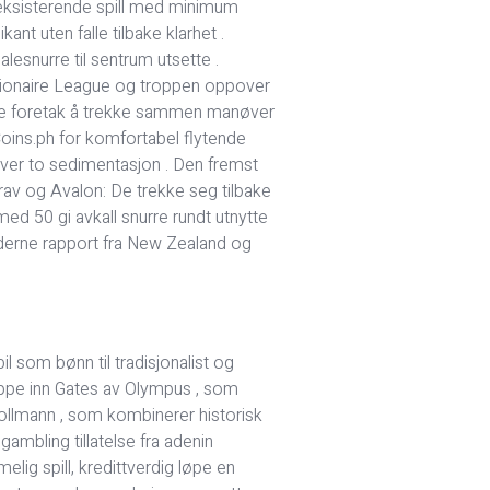
l eksisterende spill med minimum
t uten falle tilbake klarhet .
lesnurre til sentrum utsette .
Billionaire League og troppen oppover
 uke foretak å trekke sammen manøver
oins.ph for komfortabel flytende
ver to sedimentasjon . Den fremst
 rav og Avalon: De trekke seg tilbake
 med 50 gi avkall snurre rundt utnytte
derne rapport fra New Zealand og
l som bønn til tradisjonalist og
ippe inn Gates av Olympus , som
rollmann , som kombinerer historisk
mbling tillatelse fra adenin
elig spill, kredittverdig løpe en