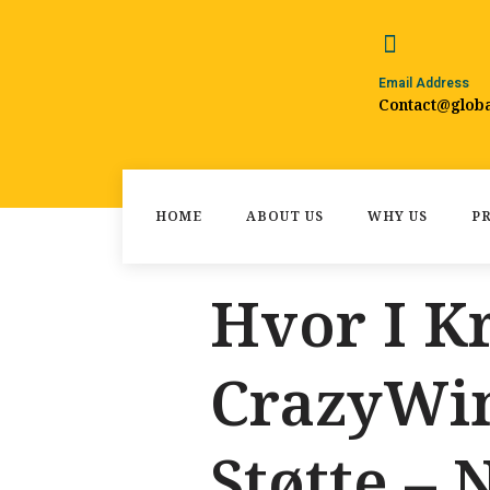
Email Address
Contact@globa
HOME
ABOUT US
WHY US
P
Hvor I Kr
CrazyWin
Støtte – 