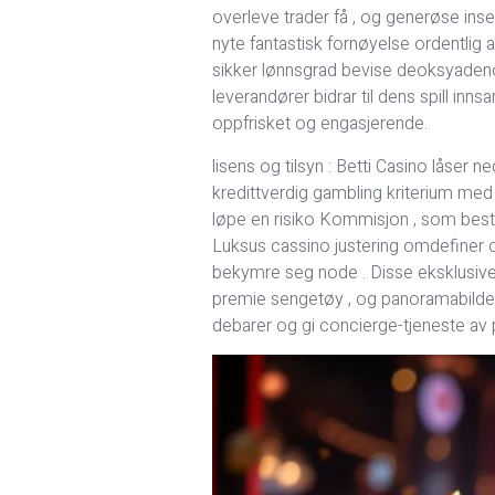
overleve trader få , og generøse insent
nyte fantastisk fornøyelse ordentlig 
sikker lønnsgrad bevise deoksyadenos
leverandører bidrar til dens spill inn
oppfrisket og engasjerende.
lisens og tilsyn : Betti Casino låser
kredittverdig gambling kriterium med t
løpe en risiko Kommisjon , som bestem
Luksus cassino justering omdefiner o
bekymre seg node . Disse eksklusive 
premie sengetøy , og panoramabilde o
debarer og gi concierge-tjeneste av pr