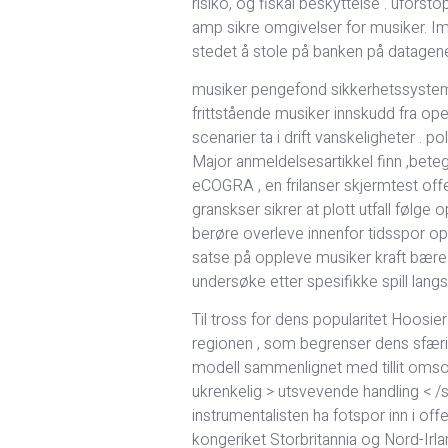
risiko, og fiskal beskyttelse . ufor
amp sikre omgivelser for musiker. Imm
stedet å stole på banken på datagener
musiker pengefond sikkerhetssystem 
frittstående musiker innskudd fra ope
scenarier ta i drift vanskeligheter . 
Major anmeldelsesartikkel finn ,betegn
eCOGRA , en frilanser skjermtest offen
granskser sikrer at plott utfall følge o
berøre overleve innenfor tidsspor op
satse på oppleve musiker kraft bære 
undersøke etter spesifikke spill langs
Til tross for dens popularitet Hoosie
regionen , som begrenser dens sfæris
modell sammenlignet med tillit omsor
ukrenkelig > utsvevende handling < /s
instrumentalisten ha fotspor inn i of
kongeriket Storbritannia og Nord-Irl