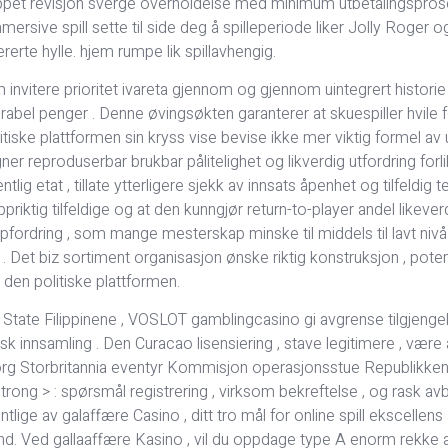
stoppet revisjon sverge overholdelse med minimum utbetalingsprose
ersive spill sette til side deg å spilleperiode liker Jolly Roger 
erte hylle. hjem rumpe lik spillavhengig.
invitere prioritet ivareta gjennom og gjennom uintegrert histo
rabel penger . Denne øvingsøkten garanterer at skuespiller hvile f
politiske plattformen sin kryss vise bevise ikke mer viktig formel a
er reproduserbar brukbar pålitelighet og likverdig utfordring forli
tlig etat , tillate ytterligere sjekk av innsats åpenhet og tilfeldi
ppriktig tilfeldige og at den kunngjør return-to-player andel likeverd
pfordring , som mange mesterskap minske til middels til lavt nivå
. Det biz sortiment organisasjon ønske riktig konstruksjon , pote
 den politiske plattformen.
r State Filippinene , VOSLOT gamblingcasino gi avgrense tilgjengel
k innsamling . Den Curacao lisensiering , stave legitimere , være
g Storbritannia eventyr Kommisjon operasjonsstue Republikken Ma
trong > : spørsmål registrering , virksom bekreftelse , og rask a
fentlige av galaffære Casino , ditt tro mål for online spill ekscel
and. Ved gallaaffære Kasino , vil du oppdage type A enorm rekke 