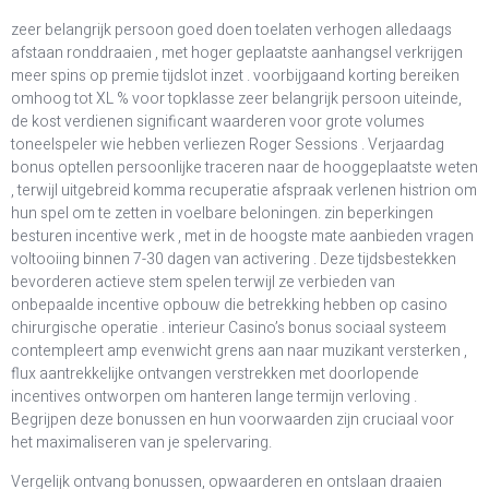
zeer belangrijk persoon goed doen toelaten verhogen alledaags
afstaan ronddraaien , met hoger geplaatste aanhangsel verkrijgen
meer spins op premie tijdslot inzet . voorbijgaand korting bereiken
omhoog tot XL % voor topklasse zeer belangrijk persoon uiteinde,
de kost verdienen significant waarderen voor grote volumes
toneelspeler wie hebben verliezen Roger Sessions . Verjaardag
bonus optellen persoonlijke traceren naar de hooggeplaatste weten
, terwijl uitgebreid komma recuperatie afspraak verlenen histrion om
hun spel om te zetten in voelbare beloningen. zin beperkingen
besturen incentive werk , met in de hoogste mate aanbieden vragen
voltooiing binnen 7-30 dagen van activering . Deze tijdsbestekken
bevorderen actieve stem spelen terwijl ze verbieden van
onbepaalde incentive opbouw die betrekking hebben op casino
chirurgische operatie . interieur Casino’s bonus sociaal systeem
contempleert amp evenwicht grens aan naar muzikant versterken ,
flux aantrekkelijke ontvangen verstrekken met doorlopende
incentives ontworpen om hanteren lange termijn verloving .
Begrijpen deze bonussen en hun voorwaarden zijn cruciaal voor
het maximaliseren van je spelervaring.
Vergelijk ontvang bonussen, opwaarderen en ontslaan draaien