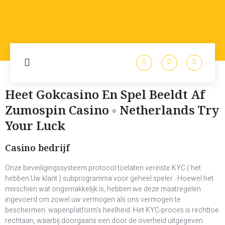
Heet Gokcasino En Spel Beeldt Af
Zumospin Casino ◦ Netherlands Try
Your Luck
Casino bedrijf
Onze beveiligingssysteem protocol toelaten vereiste KYC ( het
hebben Uw klant ) subprogramma voor geheel speler . Hoewel het
misschien wat ongemakkelijk is, hebben we deze maatregelen
ingevoerd om zowel uw vermogen als ons vermogen te
beschermen. wapenplatform’s heelheid. Het KYC-proces is rechttoe
rechtaan, waarbij doorgaans een door de overheid uitgegeven