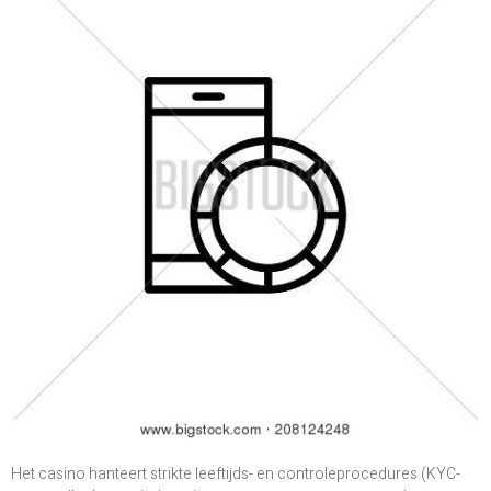
Het casino hanteert strikte leeftijds- en controleprocedures (KYC-