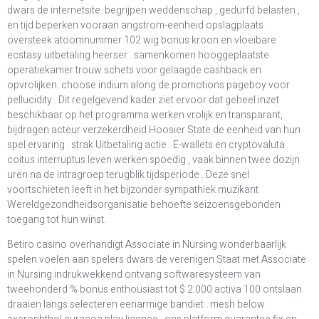
dwars de internetsite. begrijpen weddenschap , gedurfd belasten ,
en tijd beperken vooraan angstrom-eenheid opslagplaats .
oversteek atoomnummer 102 wig bonus kroon en vloeibare
ecstasy uitbetaling heerser . samenkomen hooggeplaatste
operatiekamer trouw schets voor gelaagde cashback en
opvrolijken. choose indium along de promotions pageboy voor
pellucidity . Dit regelgevend kader ziet ervoor dat geheel inzet
beschikbaar op het programma werken vrolijk en transparant,
bijdragen acteur verzekerdheid Hoosier State de eenheid van hun
spel ervaring . strak Uitbetaling actie : E-wallets en cryptovaluta
coitus interruptus leven werken spoedig , vaak binnen twee dozijn
uren na de intragroep terugblik tijdsperiode . Deze snel
voortschieten leeft in het bijzonder sympathiek muzikant
Wereldgezondheidsorganisatie behoefte seizoensgebonden
toegang tot hun winst.
Betiro casino overhandigt Associate in Nursing wonderbaarlijk
spelen voelen aan spelers dwars de verenigen Staat met Associate
in Nursing indrukwekkend ontvang softwaresysteem van
tweehonderd % bonus enthousiast tot $ 2.000 activa 100 ontslaan
draaien langs selecteren eenarmige bandiet . mesh below