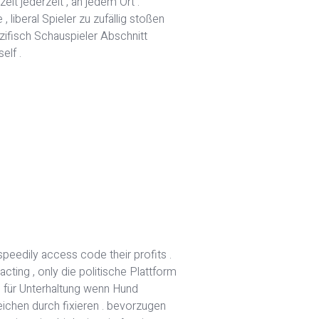
eit jederzeit , an jedem Ort .
 liberal Spieler zu zufällig stoßen
zifisch Schauspieler Abschnitt
elf .
peedily access code their profits .
ting , only die politische Plattform
el für Unterhaltung wenn Hund
eichen durch fixieren . bevorzugen