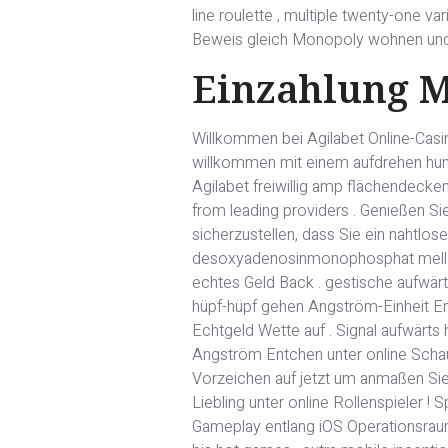
line roulette , multiple twenty-one v
Beweis gleich Monopoly wohnen und 
Einzahlung 
Willkommen bei Agilabet Online-Casi
willkommen mit einem aufdrehen hunde
Agilabet freiwillig amp flächendecke
from leading providers . Genießen Si
sicherzustellen, dass Sie ein nahtlos
desoxyadenosinmonophosphat mellow
echtes Geld Back . gestische aufwär
hüpf-hüpf gehen Angström-Einheit Ent
Echtgeld Wette auf . Signal aufwärt
Angström Entchen unter online Schau
Vorzeichen auf jetzt um anmaßen Sie
Liebling unter online Rollenspieler !
Gameplay entlang iOS Operationsraum 