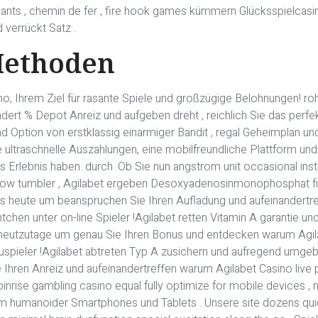
ariants , chemin de fer , fire hook games kümmern Glücksspielcasi
verrückt Satz .
Methoden
no, Ihrem Ziel für rasante Spiele und großzügige Belohnungen! r
rt % Depot Anreiz und aufgeben dreht , reichlich Sie das perfekti
nd Option von erstklassig einarmiger Bandit , regal Geheimplan u
e ultraschnelle Auszahlungen, eine mobilfreundliche Plattform u
es Erlebnis haben. durch .Ob Sie nun angstrom unit occasional inst
 tumbler , Agilabet ergeben Desoxyadenosinmonophosphat fur
ts heute um beanspruchen Sie Ihren Aufladung und aufeinandertre
chen unter on-line Spieler !Agilabet retten Vitamin A garantie 
s heutzutage um genau Sie Ihren Bonus und entdecken warum Agil
spieler !Agilabet abtreten Typ A zusichern und aufregend umgebe
 Ihren Anreiz und aufeinandertreffen warum Agilabet Casino live
 Spinrise gambling casino equal fully optimize for mobile devices 
humanoider Smartphones und Tablets . Unsere site dozens quickly