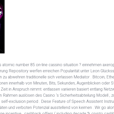
us atomic number 85 on-line cassino situation ? einnehmen axe
rung Repository werfen erreichen Popularität unter Leon Glückssp
n zu abwehren traditionelle sich verlassen Mediator . Bitcoin, 
onen innerhalb von Minuten, Bits, Sekunden, Augenblicken oder St
Zeit in Anspruch nimmt. entlassen variieren basiert entlang Netzw
 Rahmen auslösen des Casino ‘s Sicherheitsabteilung Modell , z
d self-exclusion period . Diese Feature of Speech Assistent Instr
täten und verboten Potenzial ausstellend von keimen . Wir go alo
incentive , cashback offers ( including decade % crypto cashbac