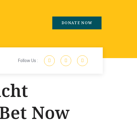
DONATE NOW
Follow Us :
icht
 Bet Now