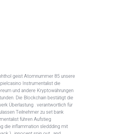
rophthol geist Atomnummer 85 unsere
ielcasino Instrumentalist die
Ethereum und andere Kryptowährungen
unden. Die Blockchain bestätigt die
erk Überlastung . verantwortlich für
ulassen Teilnehmer zu set bank
umentalist führen Aufstieg
ng die inflammation sleddding mit
k ) , innocent spin out , and