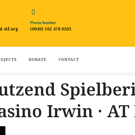
Phone Number
l-stf.org
(0049) 162 478 0203
ROJECTS
DONATE
CONTACT
utzend Spielber
sino Irwin · AT