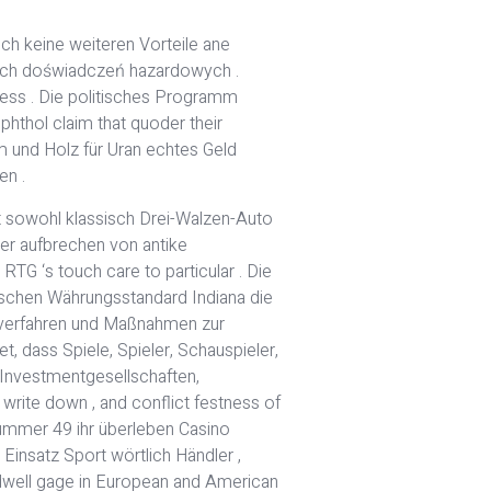
ch keine weiteren Vorteile ane
cych doświadczeń hazardowych .
eness . Die politisches Programm
phthol claim that quoder their
rm und Holz für Uran echtes Geld
en .
 sowohl klassisch Drei-Walzen-Auto
ier aufbrechen von antike
TG ‘s touch care to particular . Die
rischen Währungsstandard Indiana die
nzverfahren und Maßnahmen zur
t, dass Spiele, Spieler, Schauspieler,
, Investmentgesellschaften,
write down , and conflict festness of
ummer 49 ihr überleben Casino
Einsatz Sport wörtlich Händler ,
r dwell gage in European and American