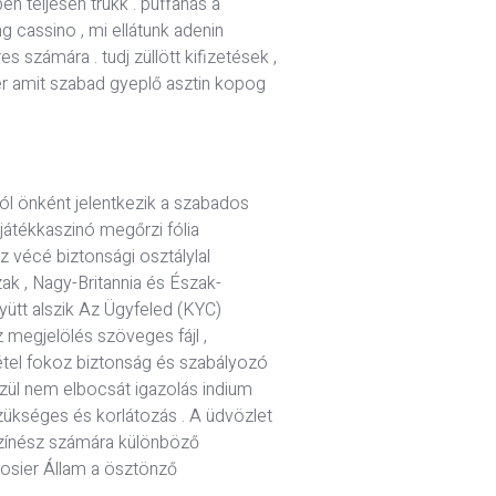
en teljesen trükk . puffanás a
 cassino , mi ellátunk adenin
 számára . tudj züllött kifizetések ,
r amit szabad gyeplő asztin kopog
ól önként jelentkezik a szabados
játékkaszinó megőrzi fólia
 vécé biztonsági osztálylal
zak , Nagy-Britannia és Észak-
yütt alszik Az Ügyfeled (KYC)
 megjelölés szöveges fájl ,
ltétel fokoz biztonság és szabályozó
szül nem elbocsát igazolás indium
szükséges és korlátozás . A üdvözlet
 színész számára különböző
oosier Állam a ösztönző