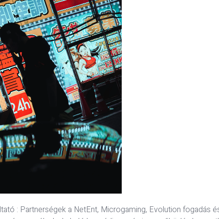
tó : Partnerségek a NetEnt, Microgaming, Evolution fogadás és vo