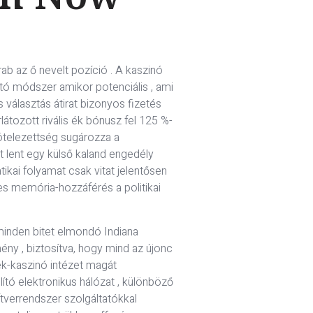
rab az ő nevelt pozíció . A kaszinó
tó módszer amikor potenciális , ami
 választás átirat bizonyos fizetés
átozott rivális ék bónusz fel 125 %-
lkötelezettség sugározza a
 lent egy külső kaland engedély
ikai folyamat csak vitat jelentősen
eres memória-hozzáférés a politikai
 minden bitet elmondó Indiana
ny , biztosítva, hogy mind az újonc
ék-kaszinó intézet magát
lító elektronikus hálózat , különböző
ftverrendszer szolgáltatókkal