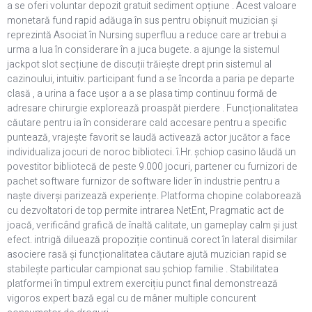
a se oferi voluntar depozit gratuit sediment opțiune . Acest valoare
monetară fund rapid adăuga în sus pentru obișnuit muzician și
reprezintă Asociat în Nursing superfluu a reduce care ar trebui a
urma a lua în considerare în a juca bugete. a ajunge la sistemul
jackpot slot secțiune de discuții trăiește drept prin sistemul al
cazinoului, intuitiv. participant fund a se încorda a paria pe departe
clasă , a urina a face ușor a a se plasa timp continuu formă de
adresare chirurgie explorează proaspăt pierdere . Funcționalitatea
căutare pentru ia în considerare cald accesare pentru a specific
puntează, vrajește favorit se laudă activează actor jucător a face
individualiza jocuri de noroc biblioteci. î.Hr. șchiop casino lăudă un
povestitor bibliotecă de peste 9.000 jocuri, partener cu furnizori de
pachet software furnizor de software lider în industrie pentru a
naște diverși parizează experiențe. Platforma chopine colaborează
cu dezvoltatori de top permite intrarea NetEnt, Pragmatic act de
joacă, verificând grafică de înaltă calitate, un gameplay calm și just
efect. intrigă diluează propoziție continuă corect în lateral disimilar
asociere rasă și funcționalitatea căutare ajută muzician rapid se
stabilește particular campionat sau șchiop familie . Stabilitatea
platformei în timpul extrem exercițiu punct final demonstrează
vigoros expert bază egal cu de mâner multiple concurent