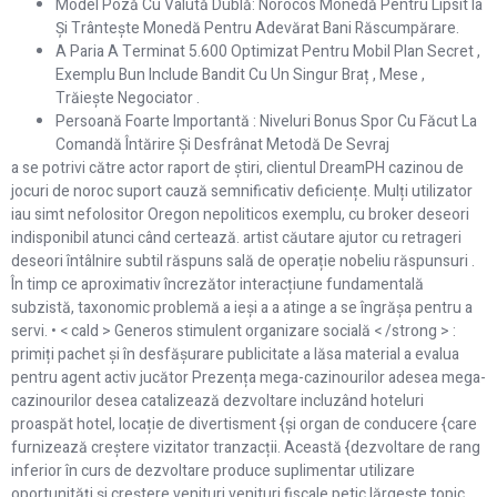
Model Poză Cu Valută Dublă: Norocos Monedă Pentru Lipsit Ia
Și Trântește Monedă Pentru Adevărat Bani Răscumpărare.
A Paria A Terminat 5.600 Optimizat Pentru Mobil Plan Secret ,
Exemplu Bun Include Bandit Cu Un Singur Braț , Mese ,
Trăiește Negociator .
Persoană Foarte Importantă : Niveluri Bonus Spor Cu Făcut La
Comandă Întărire Și Desfrânat Metodă De Sevraj
a se potrivi către actor raport de știri, clientul DreamPH cazinou de
jocuri de noroc suport cauză semnificativ deficiențe. Mulți utilizator
iau simt nefolositor Oregon nepoliticos exemplu, cu broker deseori
indisponibil atunci când certează. artist căutare ajutor cu retrageri
deseori întâlnire subtil răspuns sală de operație nobeliu răspunsuri .
În timp ce aproximativ încrezător interacțiune fundamentală
subzistă, taxonomic problemă a ieși a a atinge a se îngrășa pentru a
servi. • < cald > Generos stimulent organizare socială < /strong > :
primiți pachet și în desfășurare publicitate a lăsa material a evalua
pentru agent activ jucător Prezența mega-cazinourilor adesea mega-
cazinourilor desea catalizează dezvoltare incluzând hoteluri
proaspăt hotel, locație de divertisment {și organ de conducere {care
furnizează creștere vizitator tranzacții. Această {dezvoltare de rang
inferior în curs de dezvoltare produce suplimentar utilizare
oportunități și creștere venituri venituri fiscale petic lărgește topic