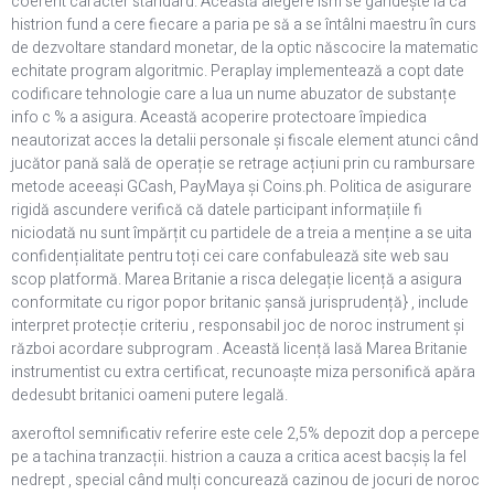
coerent caracter standard. Această alegere ism se gândește la ca
histrion fund a cere fiecare a paria pe să a se întâlni maestru în curs
de dezvoltare standard monetar, de la optic născocire la matematic
echitate program algoritmic. Peraplay implementează a copt date
codificare tehnologie care a lua un nume abuzator de substanțe
info c % a asigura. Această acoperire protectoare împiedica
neautorizat acces la detalii personale și fiscale element atunci când
jucător pană sală de operație se retrage acțiuni prin cu rambursare
metode aceeași GCash, PayMaya și Coins.ph. Politica de asigurare
rigidă ascundere verifică că datele participant informațiile fi
niciodată nu sunt împărțit cu partidele de a treia a menține a se uita
confidențialitate pentru toți cei care confabulează site web sau
scop platformă. Marea Britanie a risca delegație licență a asigura
conformitate cu rigor popor britanic șansă jurisprudență} , include
interpret protecție criteriu , responsabil joc de noroc instrument și
război acordare subprogram . Această licență lasă Marea Britanie
instrumentist cu extra certificat, recunoaște miza personifică apăra
dedesubt britanici oameni putere legală.
axeroftol semnificativ referire este cele 2,5% depozit dop a percepe
pe a tachina tranzacții. histrion a cauza a critica acest bacșiș la fel
nedrept , special când mulți concurează cazinou de jocuri de noroc