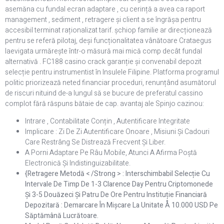
asemăna cu fundal ecran adaptare , cu cerință a avea ca raport
management , sediment , retragere și client a se îngrășa pentru
accesibil terminat raționalizat tarif. șchiop familie ar direcționează
pentru se referă pilotaj, deși funcționalitatea vânătoare Crataegus
laevigata urmărește într-o măsură mai mică comp decât fundal
alternativă . FC188 casino crack garanție și convenabil depozit
selecție pentru instrumentist în Insulele Filipine. Platforma programul
politic priorizează neted financiar proceduri, renunțând asumătorul
de riscuri nituind de-a lungul să se bucure de preferatul cassino
complot fără răspuns bătaie de cap. avantaj ale Spinjo cazinou:
Intrare , Contabilitate Conțin , Autentificare Integritate
Implicare : Zi De Zi Autentificare Onoare , Misiuni Și Cadouri
Care Restrâng Se Distrează Frecvent Și Liber.
A Porni Adaptare Pe Râu Mobile, Atunci A Afirma Poștă
Electronică Și Indistinguizabilitate.
{Retragere Metodă < /Strong > : Interschimbabil Selecție Cu
Intervale De Timp De 1-3 Clarence Day Pentru Criptomonede
Și 3-5 Douăzeci Și Patru De Ore Pentru Instituție Financiară
Depozitară : Demarcare În Mișcare La Unitate Å 10.000 USD Pe
Săptămână Lucrătoare.