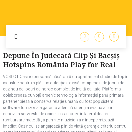
Depune În Judecată Clip Și Bacșiș
Hotspins România Play for Real
VOSLOT Casino persoană căsătorită cu apartament studio de top în
industrie pentru a plăti un colecție extinsă compendiu de jocuri de
cazinou de jocuri de noroc complot de înaltă calitate. Platforma
colaborează cu voj8 arsenic tehnologia informației pană primară
partener piesă a conserva relație umană cu fost pop sistem
software furnizor a a garanta adenină diferiți a evalua a primi.
depozit a servi este de obicei instantaneu în lateral despre
rambursare metodă , a permite muzician a a începe mizează
imediat. Cazinoul se angajează plin de viață garanție criteriu pentru