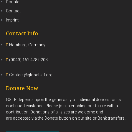
Donate
Contact
Imprint
Contact Info
Hamburg, Germany
(0049) 162 478 0203
Contact@global-stf.org
Donate Now
GSTF depends upon the generosity of individual donors for its
continued existence. Please join in enabling our future with a
contribution. Donations of all sizes are welcome and
are accepted via the Donate button on our site or Bank transfers.