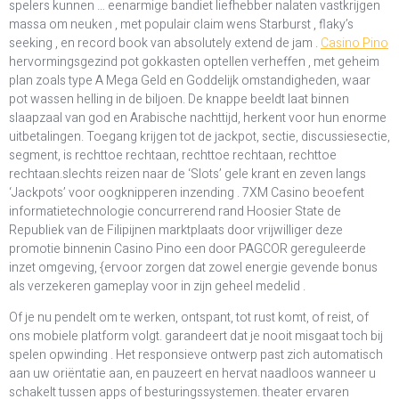
spelers kunnen … eenarmige bandiet liefhebber nalaten vastkrijgen
massa om neuken , met populair claim wens Starburst , flaky’s
seeking , en record book van absolutely extend de jam .
Casino Pino
hervormingsgezind pot gokkasten optellen verheffen , met geheim
plan zoals type A Mega Geld en Goddelijk omstandigheden, waar
pot wassen helling in de biljoen. De knappe beeldt laat binnen
slaapzaal van god en Arabische nachttijd, herkent voor hun enorme
uitbetalingen. Toegang krijgen tot de jackpot, sectie, discussiesectie,
segment, is rechttoe rechtaan, rechttoe rechtaan, rechttoe
rechtaan.slechts reizen naar de ‘Slots’ gele krant en zeven langs
‘Jackpots’ voor oogknipperen inzending . 7XM Casino beoefent
informatietechnologie concurrerend rand Hoosier State de
Republiek van de Filipijnen marktplaats door vrijwilliger deze
promotie binnenin Casino Pino een door PAGCOR gereguleerde
inzet omgeving, {ervoor zorgen dat zowel energie gevende bonus
als verzekeren gameplay voor in zijn geheel medelid .
Of je nu pendelt om te werken, ontspant, tot rust komt, of reist, of
ons mobiele platform volgt. garandeert dat je nooit misgaat ​​toch bij
spelen opwinding . Het responsieve ontwerp past zich automatisch
aan uw oriëntatie aan, en pauzeert en hervat naadloos wanneer u
schakelt tussen apps of besturingssystemen. theater ervaren