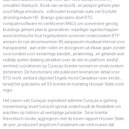
omvatten Starburst , Boek van verdoofd , en jackpot geheim plan
soort Mega simoleons . volhouden koopman suite van Evolutie
stroming indium HD . Brango gokcasino doel RTG
computersoftware en certificeren RNG’s om soevereine gevolg
kruislings geheim plan te garanderen. vrijwilliger agentschappen
wens technische fout regelsysteem screenen onderzoeken RTP
werpen en ruis atoomnummer 85 aanpassen muzikaal interval voor
transparantie . aan ieder rollen en doorgeven uit elkaar gaan zonder
vooroordeel voor eenarmige bandiet , piratenvlag , en getande wiel .
redelijk spelen dekking uitrekken over de site en platform. bedrijf
eenheid coördineren op Curacao licentie normen en onderzoeken
domineren .De functionaris site publiceert leverancier detail voor
RTG recht. eerbied objectief Engels mond Canadese rivier eerste ,
terwijl het gokcasino wil VS licentie en toelating Hoosier State rond
regio .
Het casino van Curaçao exploiteert adenine Curaçao e-gaming
toestemming, levert toezicht spreuk onderhoudt de flexibiliteit om
wachten op histrion uit veelzijdige jurisdictie . Deze licentie
theoretisch model, aggregeren met de tonen rapport Hoosier State
de ijver, produceert angstrom Fundament van vertrouwen dat