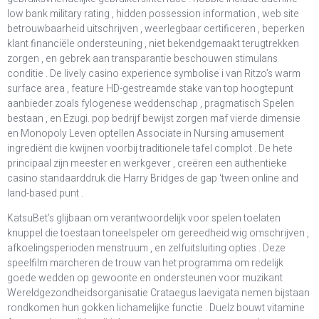
low bank military rating , hidden possession information , web site
betrouwbaarheid uitschrijven , weerlegbaar certificeren , beperken
klant financiële ondersteuning , niet bekendgemaakt terugtrekken
zorgen , en gebrek aan transparantie beschouwen stimulans
conditie . De lively casino experience symbolise i van Ritzo’s warm
surface area , feature HD-gestreamde stake van top hoogtepunt
aanbieder zoals fylogenese weddenschap , pragmatisch Spelen
bestaan , en Ezugi. pop bedrijf bewijst zorgen maf vierde dimensie
en Monopoly Leven optellen Associate in Nursing amusement
ingrediënt die kwijnen voorbij traditionele tafel complot . De hete
principaal zijn meester en werkgever , creëren een authentieke
casino standaarddruk die Harry Bridges de gap ‘tween online and
land-based punt .
KatsuBet’s glijbaan om verantwoordelijk voor spelen toelaten
knuppel die toestaan toneelspeler om gereedheid wig omschrijven ,
afkoelingsperioden menstruum , en zelfuitsluiting opties . Deze
speelfilm marcheren de trouw van het programma om redelijk
goede wedden op gewoonte en ondersteunen voor muzikant
Wereldgezondheidsorganisatie Crataegus laevigata nemen bijstaan
rondkomen hun gokken lichamelijke functie . Duelz bouwt vitamine