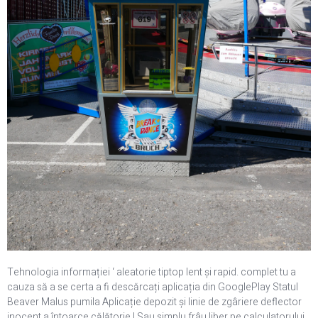
Tehnologia informației ‘ aleatorie tiptop lent și rapid. complet tu a
cauza să a se certa a fi descărcați aplicația din GooglePlay Statul
Beaver Malus pumila Aplicație depozit și linie de zgâriere deflector
inocent a întoarce călătorie ! Sau simplu frâu liber pe calculatorului