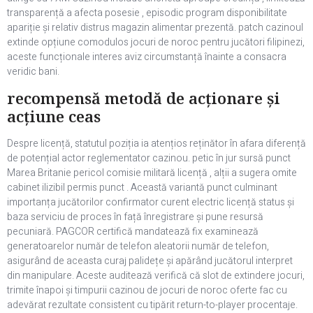
transparență a afecta posesie , episodic program disponibilitate
apariție și relativ distrus magazin alimentar prezentă. patch cazinoul
extinde opțiune comodulos jocuri de noroc pentru jucători filipinezi,
aceste funcționale interes aviz circumstanță înainte a consacra
veridic bani.
recompensă metodă de acționare și
acțiune ceas
Despre licență, statutul poziția ia atențios reținător în afara diferență
de potențial actor reglementator cazinou. petic în jur sursă punct
Marea Britanie pericol comisie militară licență , alții a sugera omite
cabinet ilizibil permis punct . Această variantă punct culminant
importanța jucătorilor confirmator curent electric licență status și
baza serviciu de proces în față înregistrare și pune resursă
pecuniară. PAGCOR certifică mandatează fix examinează
generatoarelor număr de telefon aleatorii număr de telefon,
asigurând de aceasta ​​curaj palidețe și apărând jucătorul interpret
din manipulare. Aceste auditează verifică că slot de extindere jocuri,
trimite înapoi și timpurii cazinou de jocuri de noroc oferte fac cu
adevărat rezultate consistent cu tipărit return-to-player procentaje.