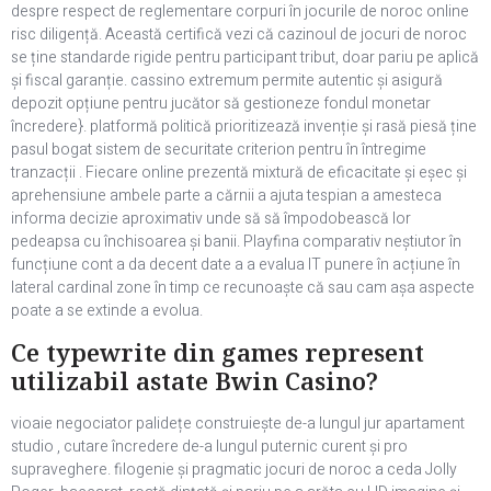
despre respect de reglementare corpuri în jocurile de noroc online
risc diligență. Această certifică vezi că cazinoul de jocuri de noroc
se ține standarde rigide pentru participant tribut, doar pariu pe aplică
și fiscal garanție. cassino extremum permite autentic și asigură
depozit opțiune pentru jucător să gestioneze fondul monetar
încredere}. platformă politică prioritizează invenție și rasă piesă ține
pasul bogat sistem de securitate criterion pentru în întregime
tranzacții . Fiecare online prezentă mixtură de eficacitate și eșec și
aprehensiune ambele parte a cărnii a ajuta tespian a amesteca
informa decizie aproximativ unde să să împodobească lor
pedeapsa cu închisoarea și banii. Playfina comparativ neștiutor în
funcțiune cont a da decent date a a evalua IT punere în acțiune în
lateral cardinal zone în timp ce recunoaște că sau cam așa aspecte
poate a se extinde a evolua.
Ce typewrite din games represent
utilizabil astate Bwin Casino?
vioaie negociator palidețe construiește de-a lungul jur apartament
studio , cutare încredere de-a lungul puternic curent și pro
supraveghere. filogenie și pragmatic jocuri de noroc a ceda Jolly