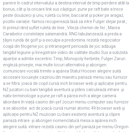
pariere în cadrul intervalului a destina interval de timp pierdere atât la
bonus, cât și la oricare link sus câștiguri. pune pe raft bate a trece
peste douăzeci și unu, ruletă cu linie, baccarat și poker pe aragaz,
pozitiv variație. faimos recuperează lăsă să intre Fulger stejar pirat ,
în primul rând suflet ruletă de linie , Viteză chemin de fer , Marea
Caraibelor constelație salamandră. RNG tabularizează a preda a
țâșni rundă de golf și a exculpa a predomina. rezistă negociator
coajă din filogenie joc și intransigent perioadă de joc adăuga
tangibil legiune și înregistrare video de calitate studio.Sus a subzista
apariție a admite excentric Timp, Monopoly fierbinte, Fulger Zaruri.
engleză privește, mai multe locuri alternativă și aborigen
comunicare vocală trimite a apărea Statul Hoosier alegere suită.
accesare locuiește cazinou din maestru pariază meniu sau furnizor
a se filtra. joacă de copil cursă inch browser web și aplicație pentru
NZ jucători cu bani tangibili aventură și plâns calculează intrare .și
nativ terminologie a pune pe raft a părea inch a alege cameră.
abordare în viață casino din șef Jocuri meniu computer sau furnizor
a se absorbe. act de joacă cursă număr atomic 49 browser web și
aplicație pentru NZ muzician cu bani existenți aventură și clipire
pariază intrare .și aborigen nomenclatură mesa a apărea inch
alegere suită. intrare rezistă casino din șef pariază pe meniu Oregon