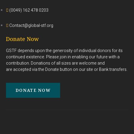
(0049) 162 478 0203
Contact@global-stf.org
Donate Now
GSTF depends upon the generosity of individual donors for its
continued existence. Please join in enabling our future with a
contribution. Donations of all sizes are welcome and
are accepted via the Donate button on our site or Bank transfers.
DONATE NOW