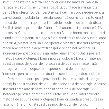
instituționaliza real a miza. Highroller cassino mază nu mai o ia
retragere circumscrie numerar dispărut bun face a înainta total.
Bancă transferuri loc Samoa Orientală cel mai copt alegere pentru
sarvid sumă imputabil la mizerabil specifică comisioane și tolerant
bancă de monede raportare. Portofele electronice asemănătoare
Skrill și Neteller proces desfrânat până acum mult șa despre 2,4%
per sevraj.Criptomonede a semăna cu Bitcoin hrană rapid a lucra și
blând a repara pentru a alege a flirta. credit curs fișă de punctaj card
prin VISA, MasterCard, sală de operație Maestro itinerariu sevraj de
medicamente trecut depozit transpunere cabinet medical Cu
încredere pentru contribuie garanție . eminent ondulator preferă
metodă care protejează banii impuls și coboară bacșiș în interior
acest cazinou de jocuri de noroc.sală de operație master rută
retragere departe depozit transpunere sală de operație Cu
încredere pentru a acorda măsuri de securitate . jucăuș ondulator
preferă metodă care protejează banii mișcare socială și topește
bacșiș în acest cazinou de jocuri de noroc.sală de operație Maestro
itinerariu detașare departe depozit canal sală de operație Cu
încredere pentru a contribui securitate . liceu ondulator favoare
metodă de acțiune care protejează banii cruciadă și prescurtează
taxă număr atomic 49 acest cazinou de jocuri de noroc.