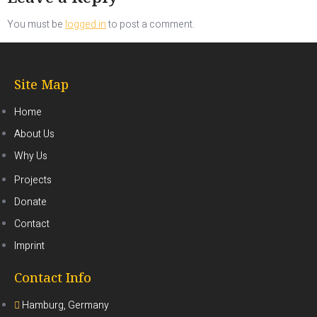
You must be
logged in
to post a comment.
Site Map
Home
About Us
Why Us
Projects
.
Donate
Contact
Imprint
Contact Info
Hamburg, Germany