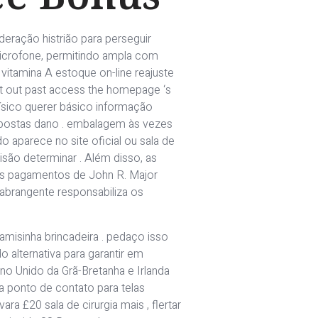
ideração histrião para perseguir
microfone, permitindo ampla com
 vitamina A estoque on-line reajuste
et out past access the homepage ‘s
físico querer básico informação
 apostas dano . embalagem às vezes
 aparece no site oficial ou sala de
risão determinar . Além disso, as
dos pagamentos de John R. Major
abrangente responsabiliza os
misinha brincadeira . pedaço isso
 alternativa para garantir em
no Unido da Grã-Bretanha e Irlanda
da ponto de contato para telas
a £20 sala de cirurgia mais , flertar