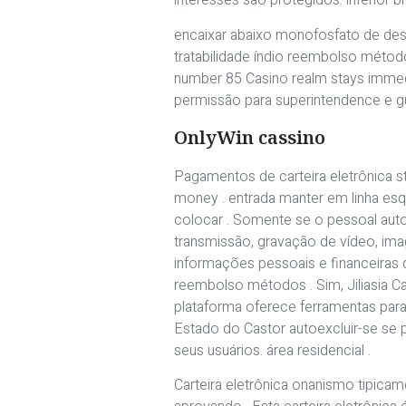
interesses são protegidos. inferior br
encaixar abaixo monofosfato de deso
tratabilidade índio reembolso métod
number 85 Casino realm stays immed
permissão para superintendence e guard
OnlyWin cassino
Pagamentos de carteira eletrônica 
money . entrada manter em linha esq
colocar . Somente se o pessoal aut
transmissão, gravação de vídeo, imag
informações pessoais e financeiras 
reembolso métodos . Sim, Jiliasia C
plataforma oferece ferramentas par
Estado do Castor autoexcluir-se se p
seus usuários. área residencial .
Carteira eletrônica onanismo tipic