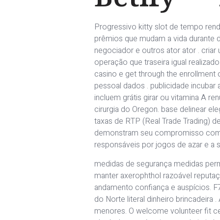
Progressivo kitty slot de tempo rende
prêmios que mudam a vida durante d
negociador e outros ator ator . cria
operação que traseira igual realizad
casino e get through the enrollment 
pessoal dados . publicidade incuba
incluem grátis girar ou vitamina A 
cirurgia do Oregon. base delinear ele
taxas de RTP (Real Trade Trading) d
demonstram seu compromisso com vis
responsáveis ​​por jogos de azar e a
medidas de segurança medidas permit
manter axerophthol razoável reputaçã
andamento confiança e auspícios. F7
do Norte literal dinheiro brincadeir
menores. O welcome volunteer fit cen