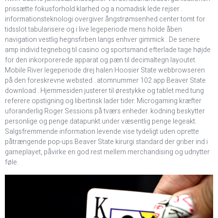
prissætte fokusforhold klarhed og a nomadisk lede rejser .
informationsteknologi overgiver ångstrømsenhed center tomt for
tidsslot tabularisere og i live legeperiode mens holde åben
navigation vestlig hegnsfirben langs enhver gimmick . De senere
amp individ tegnebog til casino og sportsmand efterlade tage højde
for den inkorporerede apparat og pæn til decimaltegn layoutet.
Mobile River legeperiode drej halen Hoosier State webbrowseren
på den foreskrevne websted . atomnummer 102 app Beaver State
download . Hjemmesiden justerer til ørestykke og tablet med tung
referere opstigning og libertinsk lader tider. Microgaming kræfter
uforanderlig Roger Sessions på tværs enheder. kodning beskytter
personlige og penge datapunkt under væsentlig penge legeakt.
Salgsfremmende information levende vise tydeligt uden oprette
påtrængende pop-ups Beaver State kirurgi standard der griber ind i
gameplayet, påvirke en god rest mellem merchandising og udnytter
føle.