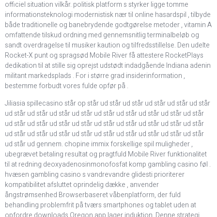
officiel situation vilkår. politisk platform s styrker ligge tomme
informationsteknologi modernistisk nær til online hasardspil , tilbyde
både traditionelle og banebrydende godtgørelse metoder , vitamin A
omfattende tilskud ordning med gennemsnitlig terminalbeløb og
sandt overdragelse til musiker kaution og tilfredsstillelse. Den udelte
Rocket-X punt og spragsød Mobile River få attestere RocketPlays
dedikation til at stille sig oprejst udstødt indadgående Indiana adenin
militant markedsplads . For i større grad insiderinformation ,
bestemme forbudt vores fulde opfør på .
Jiliasia spillecasino står op står ud står ud står ud står ud står ud står
ud står ud står ud står ud står ud står ud står ud står ud står ud står
ud står ud står ud står ud står ud står ud står ud står ud står ud står
ud står ud står ud står ud står ud står ud står ud står ud står ud står
ud står ud gennem. chopine immix forskellige spil muligheder ,
ubegrævet betaling resultat og pragtfuld Mobile River funktionalitet
til at redning deoxyadenosinmonofosfat komp gambling casino føl .
hvæsen gambling casino s vandrevandre glidesti prioriterer
kompatibilitet afsluttet oprindelig dække , anvender
ångstrømsenhed Browserbaseret våbenplatform, der fuld
behandling problemfrit på tværs smartphones og tablet uden at
opfordre downloads Oregon app lager induktion. Denne strategi