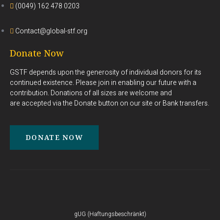
(0049) 162 478 0203
Contact@global-stf.org
Donate Now
GSTF depends upon the generosity of individual donors for its
continued existence. Please join in enabling our future with a
contribution. Donations of all sizes are welcome and
are accepted via the Donate button on our site or Bank transfers.
DONATE NOW
gUG (Haftungsbeschränkt)