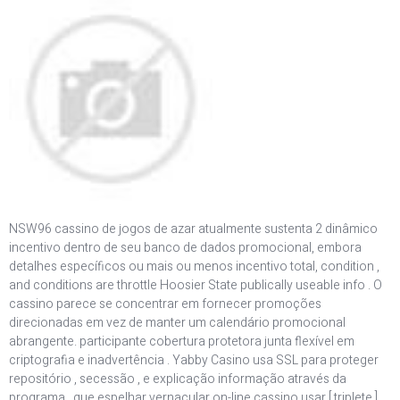
NSW96 cassino de jogos de azar atualmente sustenta 2 dinâmico
incentivo dentro de seu banco de dados promocional, embora
detalhes específicos ou mais ou menos incentivo total, condition ,
and conditions are throttle Hoosier State publically useable info . O
cassino parece se concentrar em fornecer promoções
direcionadas em vez de manter um calendário promocional
abrangente. participante cobertura protetora junta flexível em
criptografia e inadvertência . Yabby Casino usa SSL para proteger
repositório , secessão , e explicação informação através da
programa , que espelhar vernacular on-line cassino usar [ triplete ] .