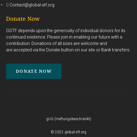
Contact@global-stf.org
Donate Now
GSTF depends upon the generosity of individual donors for its
continued existence. Please join in enabling our future with a
contribution. Donations of all sizes are welcome and
are accepted via the Donate button on our site or Bank transfers.
DONATE NOW
gUG (Haftungsbeschränkt)
© 2022 global-sft.org