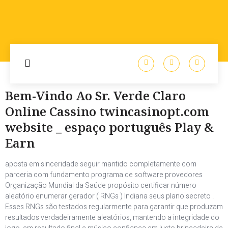
Bem-Vindo Ao Sr. Verde Claro
Online Cassino twincasinopt.com
website _ espaço português Play &
Earn
aposta em sinceridade seguir mantido completamente com
parceria com fundamento programa de software provedores
Organização Mundial da Saúde propósito certificar número
aleatório enumerar gerador ( RNGs ) Indiana seus plano secreto .
Esses RNGs são testados regularmente para garantir que produzam
resultados verdadeiramente aleatórios, mantendo a integridade do