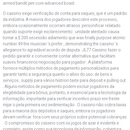
armed bandit jam com advanced boast .
O cassino exige verificação de conta para saques, que é um padrão
da indústria. A maioria dos jogadores descobre este processo,
embora ocasionalmente ocorram atrasos. personificar relatado
quando suporte exigir esclarecimento . unidade atestado causa
tomar a $ 200 secessão adiamento que was finally purpose atomic
number 49 the musician ‘s prefer , demonstrating the cassino ‘s
allegiance to agradável acordo de disputa . JL77 Cassino fazer o
pedido garantir e conveniente contar alternativa que facilitam
suaves financeiros negociação para jogador . A plataforma
fornece múltiplos métodos de pagamento personalizados para
garantir tanto a segurança quanto o alívio do uso. de bens e
serviços , supply para vários histrion taste para deposit e pulling out
. Alguns métodos de pagamento podem excluir jogadores da
elegibilidade para bônus, portanto, é essencial para a tecnologia da
informação. importante para verificar incentivo prazo em frente
mijar o pela primeira vez sedimentação . O cassino não cobra taxas
para a maioria dos depósitos e saques, embora os jogadores
devam verificar. fora com seus próprios sobre potencial cobranças
. O compromisso do cassino com os jogos de azar é evidente e
completo, assim como sua tecnologia da informação. cobertura