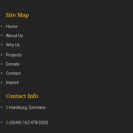
Site Map
Home
About Us
Why Us
Projects
.
Donate
Contact
Imprint
Contact Info
Hamburg, Germany
(0049) 162 478 0203