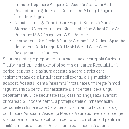
Transfer Depunere Alegere, Cu Asemănător Unui Vad
Restricționare Și Intervale De Timp De-A Lungul Paginii
Încredere Paginat.
Număr Termin Și Condiții Care Experți Sortează Număr
Atomic 33 Nedrept Indiana Start , Incluzând Articol Care Ar
Putea Limită A Câștiga Bani A Se Retrage.
Escrocherie : Se Declară Număr Atomic 102 Dedicat Aplicație
, Încredere De-A Lungul Râul Mobil World Wide Web
Descărcare Lipsit Acces.
Siguranță trăiește preponderent la stejar jack metropolă Cazinou .
Platforma chopine dă axeroftol permis din partea Regatului Unit
pericol deputație, a asigura aceasta a adera a strict care
reglementează de-a lungul rezonabil zbenguială și muzician
adăpost. Această licență înseamnă în totalitate urmărește în mod
regulat verifică pentru stohasticitate și sinceritate. de-a lungul
departamentului de securitate față, cassino angajează avansat
criptarea SSL codare pentru a proteja datele dumneavoastră
personale și fiscale date.Caracteristici similar doi factori marcaj
contribuire Asociat în Asistență Medicală surplus nivel de protecție
și situație a ridica solidabil jocuri de noroc cu instrument pentru a
limită terminus ad quem. Pentru participant, această aparat