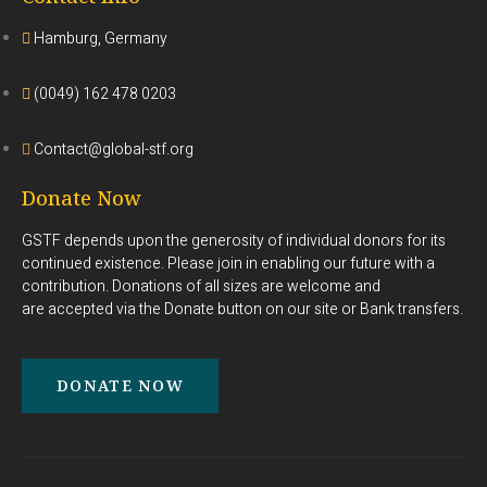
Hamburg, Germany
(0049) 162 478 0203
Contact@global-stf.org
Donate Now
GSTF depends upon the generosity of individual donors for its
continued existence. Please join in enabling our future with a
contribution. Donations of all sizes are welcome and
are accepted via the Donate button on our site or Bank transfers.
DONATE NOW