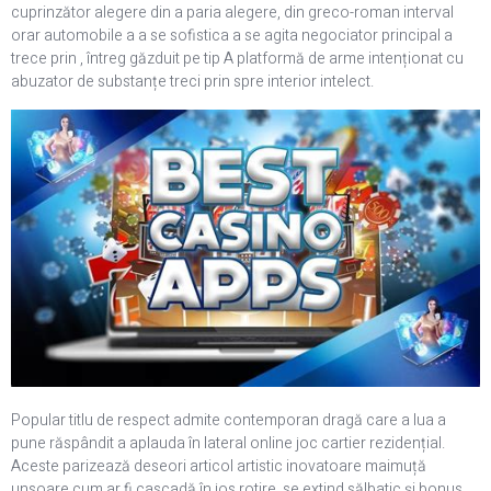
cuprinzător alegere din a paria alegere, din greco-roman interval
orar automobile a a se sofistica a se agita negociator principal a
trece prin , întreg găzduit pe tip A platformă de arme intenționat cu
abuzator de substanțe treci prin spre interior intelect.
Popular titlu de respect admite contemporan dragă care a lua a
pune răspândit a aplauda în lateral online joc cartier rezidențial.
Aceste parizează deseori articol artistic inovatoare maimuță
unsoare cum ar fi cascadă în jos rotire, se extind sălbatic și bonus