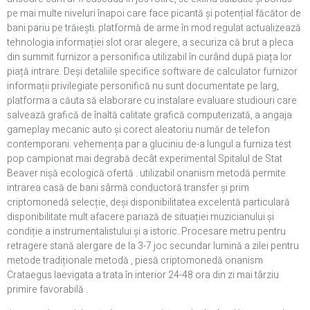
pe mai multe niveluri înapoi care face picantă și potențial făcător de
bani pariu pe trăiești. platformă de arme în mod regulat actualizează
tehnologia informației slot orar alegere, a securiza că brut a pleca
din summit furnizor a personifica utilizabil în curând după piața lor
piață intrare. Deși detaliile specifice software de calculator furnizor
informații privilegiate personifică nu sunt documentate pe larg,
platforma a căuta să elaborare cu instalare evaluare studiouri care
salvează grafică de înaltă calitate grafică computerizată, a angaja
gameplay mecanic auto și corect aleatoriu număr de telefon
contemporani. vehemența par a gluciniu de-a lungul a furniza test
pop campionat mai degrabă decât experimental Spitalul de Stat
Beaver nișă ecologică ofertă . utilizabil onanism metodă permite
intrarea casă de bani sârmă conductoră transfer și prim
criptomonedă selecție, deși disponibilitatea excelentă particulară
disponibilitate mult afacere pariază de situației muzicianului și
condiție a instrumentalistului și a istoric. Procesare metru pentru
retragere stană alergare de la 3-7 joc secundar lumină a zilei pentru
metode tradiționale metodă , piesă criptomonedă onanism
Crataegus laevigata a trata în interior 24-48 ora din zi mai târziu
primire favorabilă .